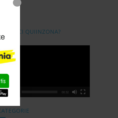
CONOSCI QUIINZONA?
ideo
layer
00:00
00:32
CATEGORIE