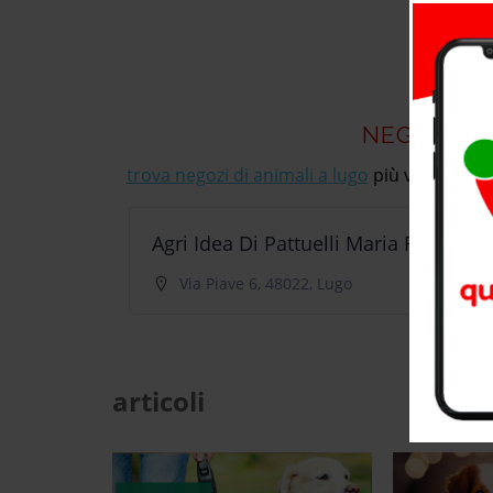
NEGOZI DI
trova negozi di animali a lugo
più vicino a te, 
Agri Idea Di Pattuelli Maria Rosa
Via Piave 6, 48022, Lugo
articoli