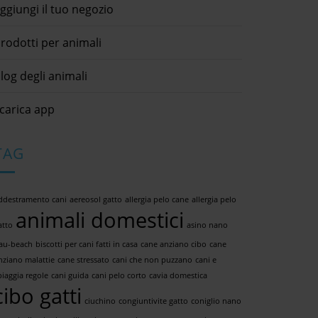
ggiungi il tuo negozio
rodotti per animali
log degli animali
carica app
TAG
ddestramento cani
aereosol gatto
allergia pelo cane
allergia pelo
animali domestici
atto
asino nano
au-beach
biscotti per cani fatti in casa
cane anziano cibo
cane
nziano malattie
cane stressato
cani che non puzzano
cani e
piaggia regole
cani guida
cani pelo corto
cavia domestica
cibo gatti
ciuchino
congiuntivite gatto
coniglio nano