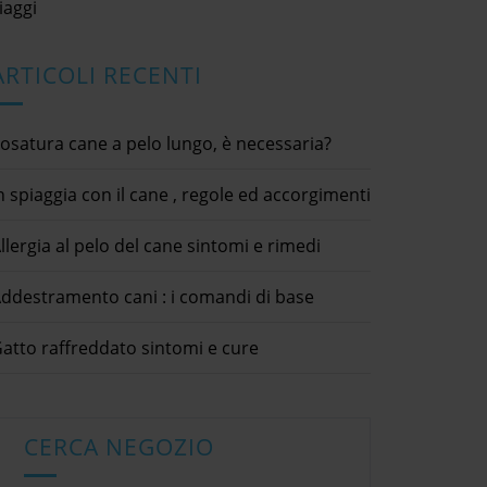
iaggi
centimetro e poi tagliatela in un for
che preferite, adagiando su una tegli
forno le formine dei biscotti che avet
realizzato e cuocete a 180° gradi per
ARTICOLI RECENTI
circa 30 minuti.. Ricetta biscotti integr
per cani Ingredienti: 300 g di farina
integrale, 150 g di burro di arachidi al
osatura cane a pelo lungo, è necessaria?
naturale (senza zucchero o sale), 150 
fiocchi d’avena, 70 g di latte in polvere
uova, alcune foglie di prezzemolo.
n spiaggia con il cane , regole ed accorgimenti
Mescolate la farina integrale con le u
i fiocchi d’avena pestati ed il prezzem
tritato, poi aggiungete il latte in polv
llergia al pelo del cane sintomi e rimedi
diluito in un bicchiere d’acqua tiepida
metà lavorazione aggiungete il burro 
arachidi, ultimate la lavorazione e
ddestramento cani : i comandi di base
lasciate riposare per un paio d’ore.
Stendete l’impasto in una sfoglia di ci
atto raffreddato sintomi e cure
mezzo centimetro e poi tagliatela in 
formato che preferite, adagiando su 
teglia da forno le formine dei biscotti
che avete realizzato e cuocete a 180°
gradi per circa 30 minuti.
CERCA NEGOZIO