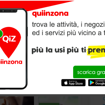
 ANIMALI A LUGO
per l’
alimentazione
e la cura dei tuoi amici animali.
V
P
Le Granaglie Snc Di Padovani Ivan
Via Circondario Ponente 55, 48022, Lugo