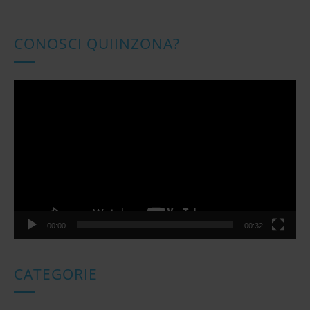
CONOSCI QUIINZONA?
Video
Player
00:00
00:32
CATEGORIE