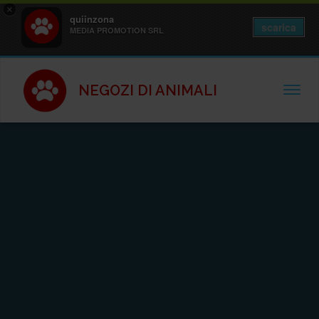
×
quiinzona
scarica
MEDIA PROMOTION SRL
NEGOZI DI ANIMALI
TOGGL