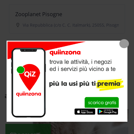
Zooplanet Pisogne
Via Repubblica (c/o C. C. Italmark), 25055, Pisogne
Zooplanet Pisogne
Via della Repubblica 5, 25055, Pisogne
articoli