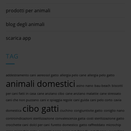
prodotti per animali
blog degli animali
scarica app
TAG
addestramento cani
aereosol gatto
allergia pelo cane
allergia pelo gatto
animali domestici
asino nano
bau-beach
biscotti
per cani fatti in casa
cane anziano cibo
cane anziano malattie
cane stressato
cani che non puzzano
cani e spiaggia regole
cani guida
cani pelo corto
cavia
cibo gatti
domestica
ciuchino
congiuntivite gatto
coniglio nano
controindicazioni sterilizzazione
convalescenza gatta
costi sterilizzazione gatto
crocchette cani
dolci per cani
furetto domestico
gatto raffreddato
microchip