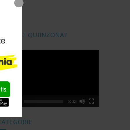
CONOSCI QUIINZONA?
ideo
layer
00:00
00:32
CATEGORIE