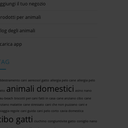
ggiungi il tuo negozio
rodotti per animali
log degli animali
carica app
TAG
ddestramento cani
aereosol gatto
allergia pelo cane
allergia pelo
animali domestici
atto
asino nano
au-beach
biscotti per cani fatti in casa
cane anziano cibo
cane
nziano malattie
cane stressato
cani che non puzzano
cani e
piaggia regole
cani guida
cani pelo corto
cavia domestica
cibo gatti
ciuchino
congiuntivite gatto
coniglio nano