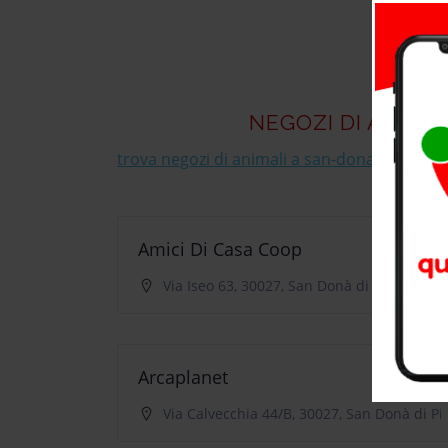
NEGOZI DI ANIMAL
trova negozi di animali a san-dona-di-piave
p
ami
Amici Di Casa Coop
Via Iseo 63, 30027, San Donà di Piave
Arcaplanet
Via Calvecchia 44/B, 30027, San Donà di Pi