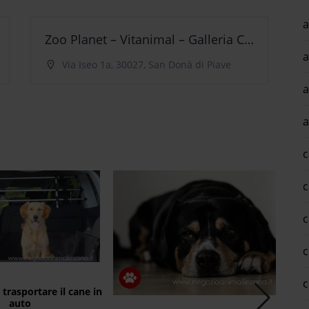
a
Zoo Planet – Vitanimal – Galleria C. Piave
a
ve
Via Iseo 1a, 30027, San Donà di Piave
a
a
c
c
c
c
c
 trasportare il cane in
T
auto