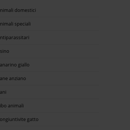
nimali domestici
nimali speciali
ntiparassitari
sino
anarino giallo
ane anziano
ani
ibo animali
ongiuntivite gatto
Le regole per trasportare il cane
osatura cane a pelo lungo, è
auto