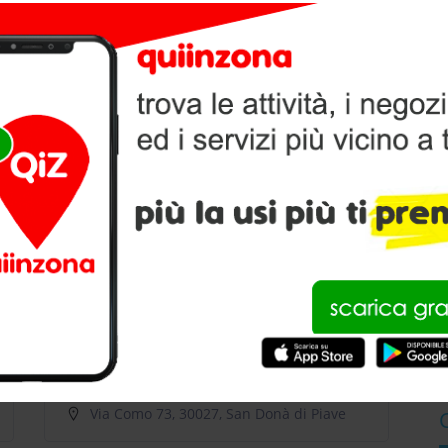
I A SAN-DONA-DI-PIAVE
iù vicino a te, per l’
alimentazione
e la cura dei tuoi
V
ci animali.
P
Animalia Sas
Via Carlo Vizzotto 65, 30027, San Donà di Piave
Petmark – Ex Maxizoo
ave
Via Como 73, 30027, San Donà di Piave