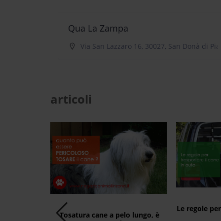
Qua La Zampa
Via San Lazzaro 16, 30027, San Donà di Pia
articoli
Le regole per
Tosatura cane a pelo lungo, è