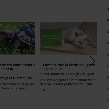
a
a
a
a
c
errestri come tenerle
Come curare la cistite del gatto
Ci
c
in casa
16 Agosto 2020
25 L
animali domestici / consigli utili / gatti
c
onsigli utili / tartarughe
anima
La cistite del gatto è un’infiammazione
consi
a di prendere o regalare
delle vie urinarie piuttosto frequente,
c
 terra o di acqua, si
con sintomi molto importanti e
Qual’
[...]
nimaletto da compagnia
dolorosi. Ma come possiamo curarla con
cibo
piccolo, poco pretenzioso
metodi naturali? La cistite nel gatto
corr
[...]
c
 Nulla di più sbagliato. Il
provoca gli stessi sintomi che si
mant
piccole, lente, che non
manifestano negli umani, quali bruciore,
dobbi
per richiamare la nostra
prurito, dolore e difficoltà ad urinare,
domes