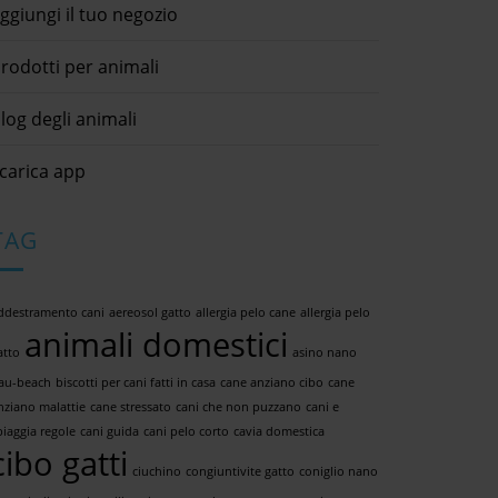
ggiungi il tuo negozio
rodotti per animali
log degli animali
carica app
TAG
ddestramento cani
aereosol gatto
allergia pelo cane
allergia pelo
animali domestici
atto
asino nano
au-beach
biscotti per cani fatti in casa
cane anziano cibo
cane
nziano malattie
cane stressato
cani che non puzzano
cani e
piaggia regole
cani guida
cani pelo corto
cavia domestica
cibo gatti
ciuchino
congiuntivite gatto
coniglio nano