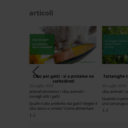
articoli
te del gatto
Cibo per gatti : si a proteine no
Tartarughe t
carboidrati
25 Luglio 2020
30 Luglio 2020
 utili / gatti
animali domestici / cibo animali /
cibo animali / c
infiammazione
consigli utili / gatti
o frequente,
Quando si pens
anti e
Qual’è il cibo preferito dai gatti? Meglio il
una tartaruga di
mo curarla con
cibo secco o umido? Come alimentare
pensa ad un a
[...]
 nel gatto
correttamente il nostro gatto per
ideale, perchè 
[...]
che si
mantenerlo in salute? Prima di tutto
ed impegnativo.
quali bruciore,
dobbiamo ricordarci che i gatti, se pur
fatto di essere 
à ad urinare,
domestici, sono dei felini carnivori, con
emettono versi 