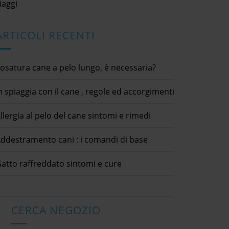
forno, pane, pasta, carne, latte e
iaggi
derivati, erbe e ortaggi che contengo
fosforo, e frutta come banane e pesc
Cosa succede alle tartarughe in inver
ARTICOLI RECENTI
Se nella stagione invernale notate che
vostra tartaruga non mangia , non si
muove… niente paura è solo il period
di letargo. Si, perchè le tartarughe nel
osatura cane a pelo lungo, è necessaria?
stagione invernale vanno in letargo,
anche se nell’area del mediterraneo d
le temperature non troppo rigide, no
n spiaggia con il cane , regole ed accorgimenti
parliamo di vero e proprio letargo , 
di un periodo di sonnolenza ed
llergia al pelo del cane sintomi e rimedi
inappetenza, che porta al rallentame
delle funzioni vitali. Sarà per il tipo di
dieta, sarà per il letargo o per il loro
ddestramento cani : i comandi di base
modo di prendere la vita, con molta
calma, ma sta di fatto che le tartarug
terrestri sono animali estremamente
atto raffreddato sintomi e cure
longevi, che raggiungo anche i 100 an
di vita . Niente male, no?
CERCA NEGOZIO