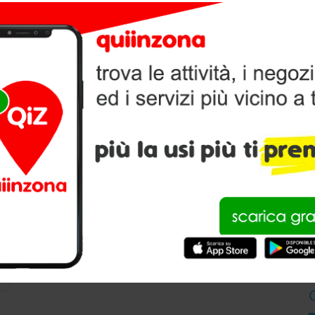
NIMALI A TREVISO
, per l’
alimentazione
e la cura dei tuoi amici animali.
V
P
Maxi Zoo
Viale della Repubblica 253, 31100, Treviso