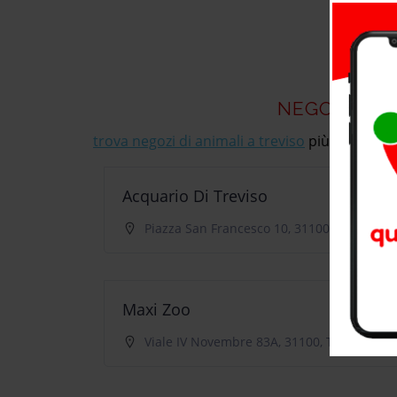
NEGOZI DI A
trova negozi di animali a treviso
più vicino a te
Acquario Di Treviso
Piazza San Francesco 10, 31100, Treviso
Maxi Zoo
Viale IV Novembre 83A, 31100, Treviso