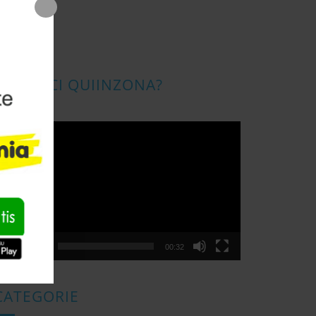
CONOSCI QUIINZONA?
ideo
layer
00:00
00:32
CATEGORIE