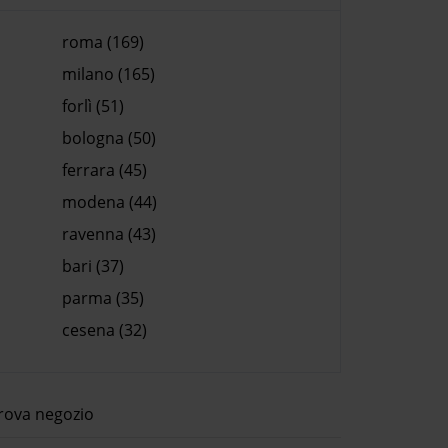
to, per cui non dimenticate mai , se
 obbligati a spostarvi , di usare il
roma (169)
portino.
milano (165)
forlì (51)
bologna (50)
ferrara (45)
modena (44)
ravenna (43)
bari (37)
parma (35)
cesena (32)
rova negozio