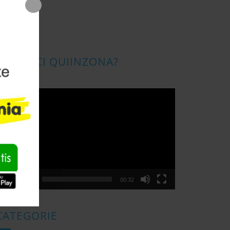
CONOSCI QUIINZONA?
ideo
layer
00:00
00:32
CATEGORIE