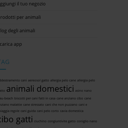
ggiungi il tuo negozio
rodotti per animali
log degli animali
carica app
TAG
ddestramento cani
aereosol gatto
allergia pelo cane
allergia pelo
animali domestici
atto
asino nano
au-beach
biscotti per cani fatti in casa
cane anziano cibo
cane
nziano malattie
cane stressato
cani che non puzzano
cani e
piaggia regole
cani guida
cani pelo corto
cavia domestica
cibo gatti
ciuchino
congiuntivite gatto
coniglio nano