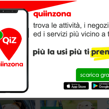
NIMALI A VERGATO
, per l’
alimentazione
e la cura dei tuoi amici animali.
V
P