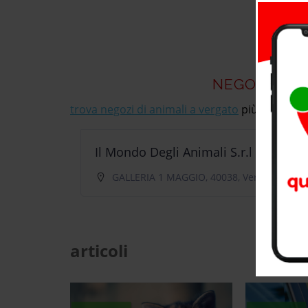
NEGOZI DI A
trova negozi di animali a vergato
più vicino a te
Il Mondo Degli Animali S.r.l Vergato (bo)
GALLERIA 1 MAGGIO, 40038, Vergato
articoli