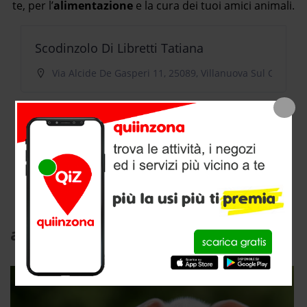
te, per l’
alimentazione
e la cura dei tuoi amici animali.
Scodinzolo Di Libretti Tatiana
Via Alcide De Gasperi 11, 25089, Villanuova Sul Clisi
The Aquarium Of Faberi Massimo
Via G. Zanardelli 99, 25089, Villanuova Sul Clisi
articoli