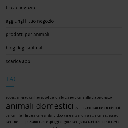
trova negozio
aggiungi il tuo negozio
prodotti per animali
blog degli animali
scarica app
TAG
addestramento cani
aereosol gatto
allergia pelo cane
allergia pelo gatto
animali domestici
asino nano
bau-beach
biscotti
per cani fatti in casa
cane anziano cibo
cane anziano malattie
cane stressato
cani che non puzzano
cani e spiaggia regole
cani guida
cani pelo corto
cavia