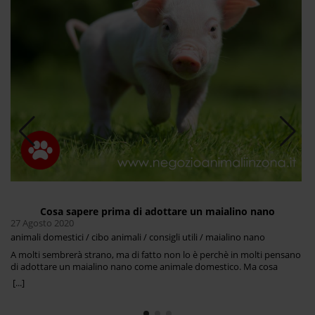
Cosa sapere prima di adottare un maialino nano
27 Agosto 2020
animali domestici / cibo animali / consigli utili / maialino nano
A molti sembrerà strano, ma di fatto non lo è perchè in molti pensano
di adottare un maialino nano come animale domestico. Ma cosa
bisogna sapere prima di adottarne uno? Intanto il maialino nano,
[...]
conosciuto anche come maialino a pancia tazza o anche vietnamita, fa
parte della categoria dei suini, e come tale può raggiungere le
dimensioni di un cane di taglia medio grande, e raggiungere fino i 70