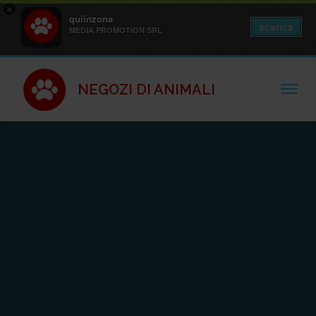
×
quiinzona
scarica
MEDIA PROMOTION SRL
NEGOZI DI ANIMALI
TOGGL