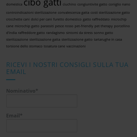
cibo gatti
domestica
ciuchino
congiuntivite gatto
coniglio nano
controindicazioni sterilizzazione
convalescenza gatta
costi sterilizzazione gatto
crocchette cani
dolci per cani
furetto domestico
gatto raffreddato
microchip
cane
microchip gatto
parassiti
pesce rosso
pet-friendly
pet therapy
porcellino
d'india
raffreddore gatto
randagismo
sintomi da stress
sonno gatto
sterilizzazione
sterilizzazione gatta
sterilizzazione gatto
tartarughe in casa
torsione dello stomaco
tosatura cane
vaccinazioni
RICEVI I NOSTRI CONSIGLI SULLA TUA
EMAIL
Nominativo*
Email*