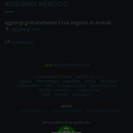
AGGIUNGI NEGOZIO
aggiungi gratuitamente il tuo negozio di animali
aggiungi ora
contattaci
MEDIA PROMOTION SRL
GUIDA AZIENDE ITALIANE
NOTIZIE MUSICALI
ANIMALI
ERBORISTERIA
BENESSERE
OTTICA
ARTIGIANI E
COMMERCIANTI
LIBRI
FATTURA DIGITALE
MEDIADIBOX ADV
NOTIZIE E CURIOSITA'
ULTIME NOTIZE
OGGI
PIZZERIE
RISTORANTI
SERVIZI
fattura elettronica
dizionario contabile
guida negozio digitale
per la pubblicità su questo sito