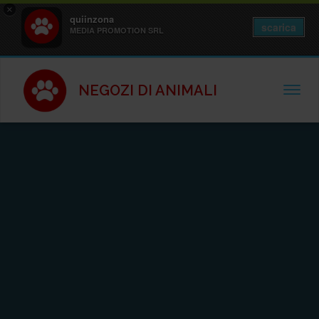
×
quiinzona
scarica
MEDIA PROMOTION SRL
NEGOZI DI ANIMALI
TOGGL