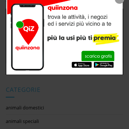
Video
Player
00:00
00:32
CATEGORIE
animali domestici
animali speciali