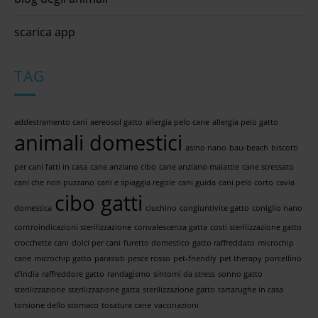
scarica app
TAG
addestramento cani
aereosol gatto
allergia pelo cane
allergia pelo gatto
animali domestici
asino nano
bau-beach
biscotti
per cani fatti in casa
cane anziano cibo
cane anziano malattie
cane stressato
cani che non puzzano
cani e spiaggia regole
cani guida
cani pelo corto
cavia
cibo gatti
domestica
ciuchino
congiuntivite gatto
coniglio nano
controindicazioni sterilizzazione
convalescenza gatta
costi sterilizzazione gatto
crocchette cani
dolci per cani
furetto domestico
gatto raffreddato
microchip
cane
microchip gatto
parassiti
pesce rosso
pet-friendly
pet therapy
porcellino
d'india
raffreddore gatto
randagismo
sintomi da stress
sonno gatto
sterilizzazione
sterilizzazione gatta
sterilizzazione gatto
tartarughe in casa
torsione dello stomaco
tosatura cane
vaccinazioni