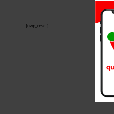
[uwp_reset]