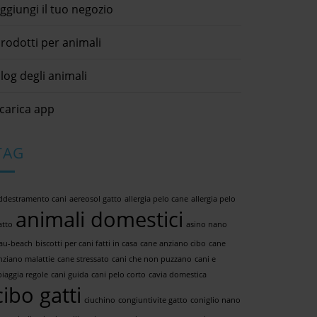
ggiungi il tuo negozio
rodotti per animali
log degli animali
carica app
TAG
ddestramento cani
aereosol gatto
allergia pelo cane
allergia pelo
animali domestici
atto
asino nano
au-beach
biscotti per cani fatti in casa
cane anziano cibo
cane
nziano malattie
cane stressato
cani che non puzzano
cani e
piaggia regole
cani guida
cani pelo corto
cavia domestica
cibo gatti
ciuchino
congiuntivite gatto
coniglio nano