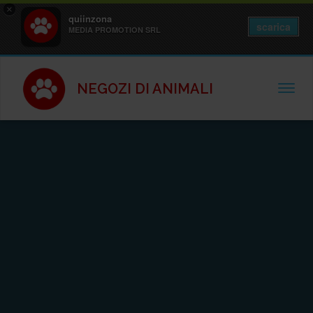
×
quiinzona
scarica
MEDIA PROMOTION SRL
NEGOZI DI ANIMALI
TOGGL