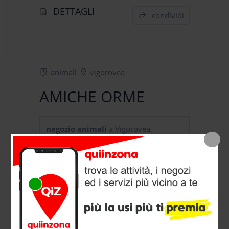
DETTAGLI
condividi
animali
vigorovea
AMICHE ORME
negozio animali
a Vigorovea,
provincia di Padova
CONTATTI