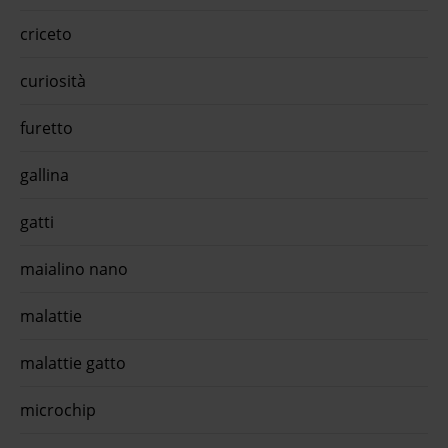
00%
nzona
criceto
 erbe
on
curiosità
a
dult
furetto
er
pp
gallina
ole -
ntana
cile
gatti
l'app
r all
maialino nano
ro lo
ento
omo
malattie
malattie gatto
microchip