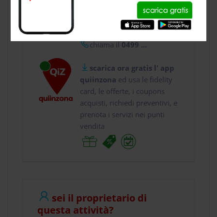
usa gratis quiinzona e :
vai a
Via B. Cristofo...
chiama il
0499 ...
scarica ora gratis l' app
quiinzona
ed usa le fidelity
card, le offerte, i coupons
acquisti, richiedi preventivi, e
prenota i servizi nei punti
vendita
sei il proprietario di
questa attività?