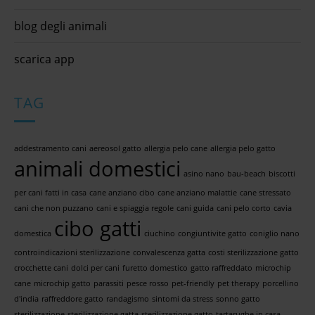
blog degli animali
scarica app
TAG
addestramento cani
aereosol gatto
allergia pelo cane
allergia pelo gatto
animali domestici
asino nano
bau-beach
biscotti
per cani fatti in casa
cane anziano cibo
cane anziano malattie
cane stressato
cani che non puzzano
cani e spiaggia regole
cani guida
cani pelo corto
cavia
cibo gatti
domestica
ciuchino
congiuntivite gatto
coniglio nano
controindicazioni sterilizzazione
convalescenza gatta
costi sterilizzazione gatto
crocchette cani
dolci per cani
furetto domestico
gatto raffreddato
microchip
cane
microchip gatto
parassiti
pesce rosso
pet-friendly
pet therapy
porcellino
d'india
raffreddore gatto
randagismo
sintomi da stress
sonno gatto
sterilizzazione
sterilizzazione gatta
sterilizzazione gatto
tartarughe in casa