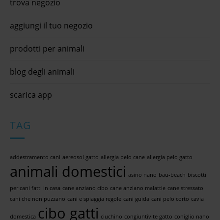
trova negozio
aggiungi il tuo negozio
prodotti per animali
blog degli animali
scarica app
TAG
addestramento cani
aereosol gatto
allergia pelo cane
allergia pelo gatto
animali domestici
asino nano
bau-beach
biscotti
per cani fatti in casa
cane anziano cibo
cane anziano malattie
cane stressato
cani che non puzzano
cani e spiaggia regole
cani guida
cani pelo corto
cavia
cibo gatti
domestica
ciuchino
congiuntivite gatto
coniglio nano