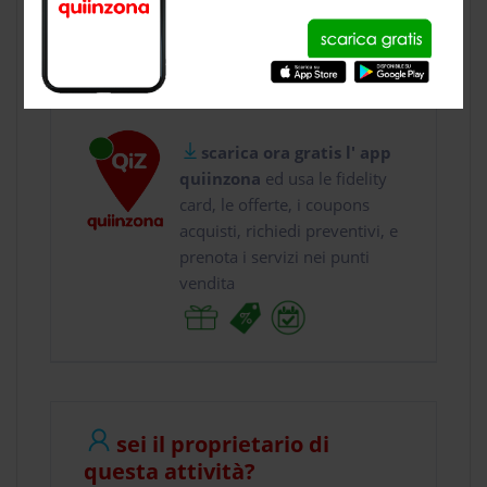
usa gratis quiinzona e :
vai a
Via Case Sparse...
chiama il
3395 ...
scarica ora gratis l' app
quiinzona
ed usa le fidelity
card, le offerte, i coupons
acquisti, richiedi preventivi, e
prenota i servizi nei punti
vendita
sei il proprietario di
questa attività?