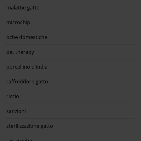
...O-
malattie gatto
mento
ella
microchip
oche domestiche
pet therapy
porcellino d'india
raffreddore gatto
riccio
sanzioni
sterilizzazione gatto
tartarughe