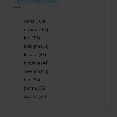
CERCA NEGOZIO
roma (169)
milano (165)
forlì (51)
bologna (50)
ferrara (45)
modena (44)
ravenna (43)
bari (37)
parma (35)
cesena (32)