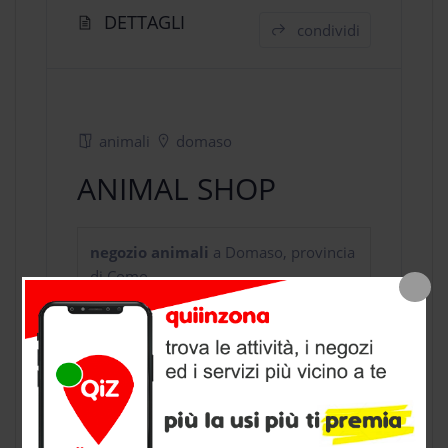
DETTAGLI
condividi
animali
domaso
ANIMAL SHOP
negozio animali
a Domaso, provincia
di Como
CONTATTI