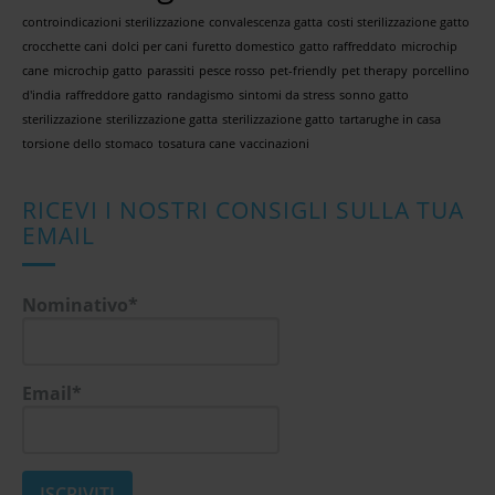
controindicazioni sterilizzazione
convalescenza gatta
costi sterilizzazione gatto
crocchette cani
dolci per cani
furetto domestico
gatto raffreddato
microchip
cane
microchip gatto
parassiti
pesce rosso
pet-friendly
pet therapy
porcellino
d'india
raffreddore gatto
randagismo
sintomi da stress
sonno gatto
sterilizzazione
sterilizzazione gatta
sterilizzazione gatto
tartarughe in casa
torsione dello stomaco
tosatura cane
vaccinazioni
RICEVI I NOSTRI CONSIGLI SULLA TUA
EMAIL
Nominativo*
Email*