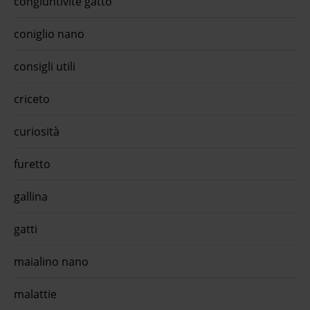
congiuntivite gatto
 e
i
coniglio nano
ty
rvizi
consigli utili
fc cat
ione
HFC e
criceto
ofitta
 cat
 Paté
curiosità
gatti
furetto
ed
mo
trollo
gallina
ia
200
gatti
è un
fitta
 cat
maialino nano
-life
malattie
dult