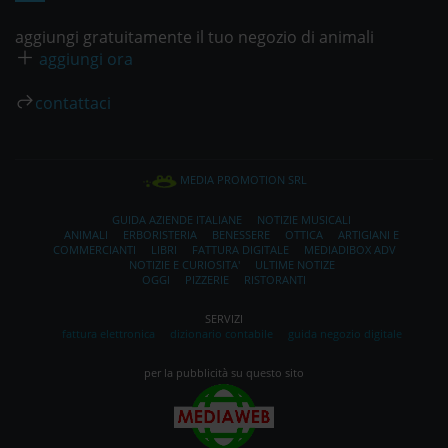
aggiungi gratuitamente il tuo negozio di animali
aggiungi ora
contattaci
MEDIA PROMOTION SRL
GUIDA AZIENDE ITALIANE
NOTIZIE MUSICALI
ANIMALI
ERBORISTERIA
BENESSERE
OTTICA
ARTIGIANI E
COMMERCIANTI
LIBRI
FATTURA DIGITALE
MEDIADIBOX ADV
NOTIZIE E CURIOSITA'
ULTIME NOTIZE
OGGI
PIZZERIE
RISTORANTI
SERVIZI
fattura elettronica
dizionario contabile
guida negozio digitale
per la pubblicità su questo sito