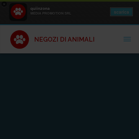
×
quiinzona
scarica
MEDIA PROMOTION SRL
NEGOZI DI ANIMALI
TOGGL