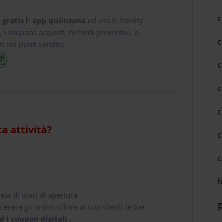
c
 gratis l' app
quiinzona
ed usa le fidelity
e, i coupons acquisti, richiedi preventivi, e
c
zi nei punti vendita
c
c
c
ta attività?
c
c
f
leta di orari di apertura
g
cevere gli ordini,offrire ai tuoi clienti le tue
d i coupon digitali .