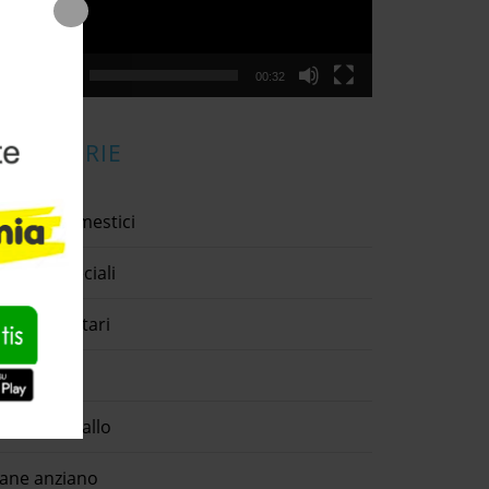
00:00
00:32
CATEGORIE
nimali domestici
nimali speciali
ntiparassitari
sino
anarino giallo
ane anziano