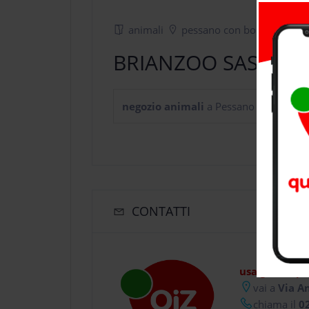
animali
pessano con bornago
BRIANZOO SAS
negozio animali
a Pessano Con Bornag
CONTATTI
usa gratis qu
vai a
Via An
chiama il
02