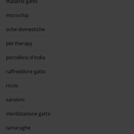
malattie gatto
oraO-
1° or
fresc
microchip
14,9 
grati
oche domestiche
pet therapy
porcellino d'india
raffreddore gatto
riccio
sanzioni
sterilizzazione gatto
tartarughe