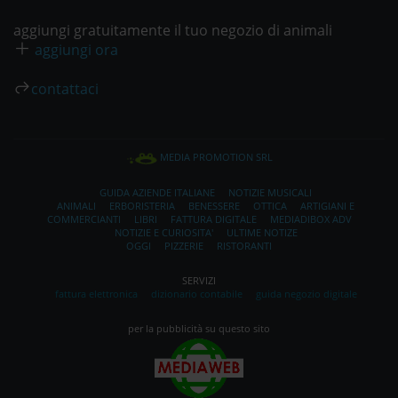
aggiungi gratuitamente il tuo negozio di animali
aggiungi ora
contattaci
MEDIA PROMOTION SRL
GUIDA AZIENDE ITALIANE
NOTIZIE MUSICALI
ANIMALI
ERBORISTERIA
BENESSERE
OTTICA
ARTIGIANI E
COMMERCIANTI
LIBRI
FATTURA DIGITALE
MEDIADIBOX ADV
NOTIZIE E CURIOSITA'
ULTIME NOTIZE
OGGI
PIZZERIE
RISTORANTI
SERVIZI
fattura elettronica
dizionario contabile
guida negozio digitale
per la pubblicità su questo sito