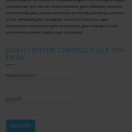
crocchette cani
dolci per cani
furetto domestico
gatto raffreddato
microchip
cane
microchip gatto
parassiti
pesce rosso
pet-friendly
pet therapy
porcellino
d'india
raffreddore gatto
randagismo
sintomi da stress
sonno gatto
sterilizzazione
sterilizzazione gatta
sterilizzazione gatto
tartarughe in casa
torsione dello stomaco
tosatura cane
vaccinazioni
RICEVI I NOSTRI CONSIGLI SULLA TUA
EMAIL
Nominativo*
Email*