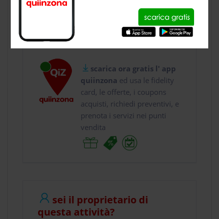
usa gratis quiinzona e :
vai a
Viale Cassiodor...
chiama il
0212 ...
scarica ora gratis l' app
quiinzona
ed usa le fidelity
card, le offerte, i coupons
acquisti, richiedi preventivi, e
prenota i servizi nei punti
vendita
sei il proprietario di
questa attività?