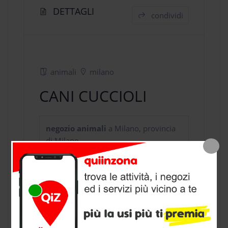
DETTAGLI
condividi
animali
milano
CANI CUCCIOLI
negozio animali
a Milano, provincia
di Milano
CONTATTI