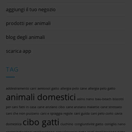
aggiungi il tuo negozio
prodotti per animali
blog degli animali
scarica app
TAG
addestramento cani
aereosol gatto
allergia pelo cane
allergia pelo gatto
animali domestici
asino nano
bau-beach
biscotti
per cani fatti in casa
cane anziano cibo
cane anziano malattie
cane stressato
cani che non puzzano
cani e spiaggia regole
cani guida
cani pelo corto
cavia
cibo gatti
domestica
ciuchino
congiuntivite gatto
coniglio nano
controindicazioni sterilizzazione
convalescenza gatta
costi sterilizzazione gatto