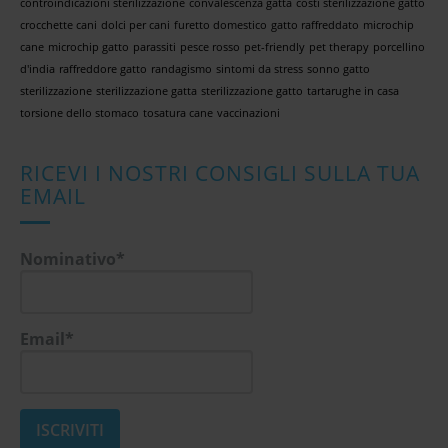
controindicazioni sterilizzazione
convalescenza gatta
costi sterilizzazione gatto
crocchette cani
dolci per cani
furetto domestico
gatto raffreddato
microchip
cane
microchip gatto
parassiti
pesce rosso
pet-friendly
pet therapy
porcellino
d'india
raffreddore gatto
randagismo
sintomi da stress
sonno gatto
sterilizzazione
sterilizzazione gatta
sterilizzazione gatto
tartarughe in casa
torsione dello stomaco
tosatura cane
vaccinazioni
RICEVI I NOSTRI CONSIGLI SULLA TUA
EMAIL
Nominativo*
Email*