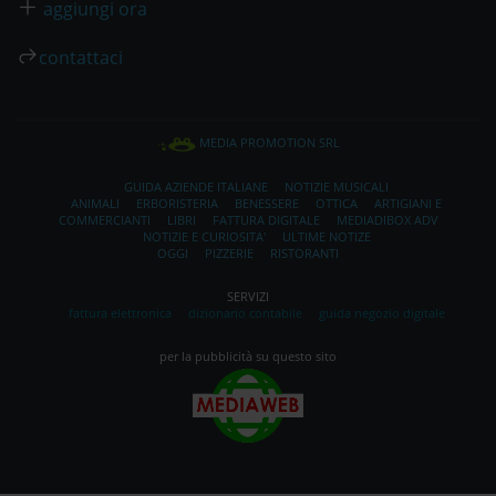
aggiungi ora
contattaci
MEDIA PROMOTION SRL
GUIDA AZIENDE ITALIANE
NOTIZIE MUSICALI
ANIMALI
ERBORISTERIA
BENESSERE
OTTICA
ARTIGIANI E
COMMERCIANTI
LIBRI
FATTURA DIGITALE
MEDIADIBOX ADV
NOTIZIE E CURIOSITA'
ULTIME NOTIZE
OGGI
PIZZERIE
RISTORANTI
SERVIZI
fattura elettronica
dizionario contabile
guida negozio digitale
per la pubblicità su questo sito