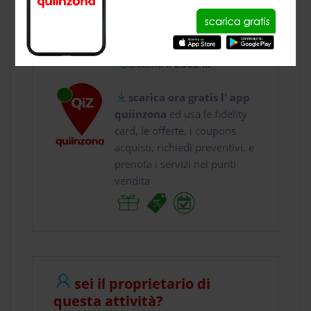
usa gratis quiinzona e :
vai a
Via Visconta 10...
chiama il
0362 ...
scarica ora gratis l' app
quiinzona
ed usa le fidelity
card, le offerte, i coupons
acquisti, richiedi preventivi, e
prenota i servizi nei punti
vendita
sei il proprietario di
questa attività?