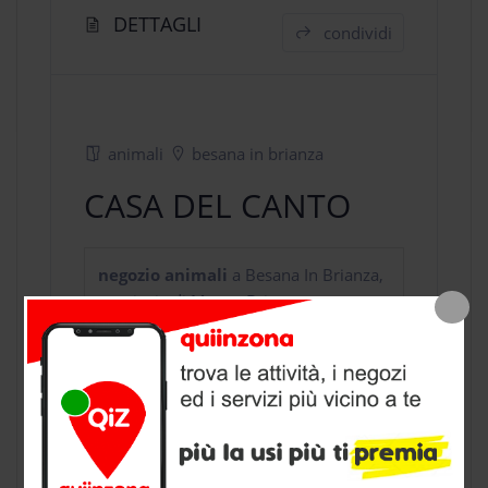
DETTAGLI
condividi
animali
besana in brianza
CASA DEL CANTO
negozio animali
a Besana In Brianza,
provincia di Monza Brianza
CONTATTI