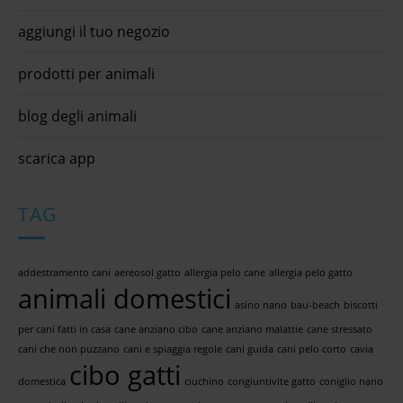
aggiungi il tuo negozio
prodotti per animali
blog degli animali
scarica app
TAG
addestramento cani
aereosol gatto
allergia pelo cane
allergia pelo gatto
animali domestici
asino nano
bau-beach
biscotti
per cani fatti in casa
cane anziano cibo
cane anziano malattie
cane stressato
cani che non puzzano
cani e spiaggia regole
cani guida
cani pelo corto
cavia
cibo gatti
domestica
ciuchino
congiuntivite gatto
coniglio nano