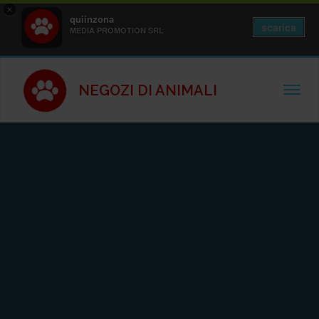
×
quiinzona
scarica
MEDIA PROMOTION SRL
NEGOZI DI ANIMALI
TOGGL