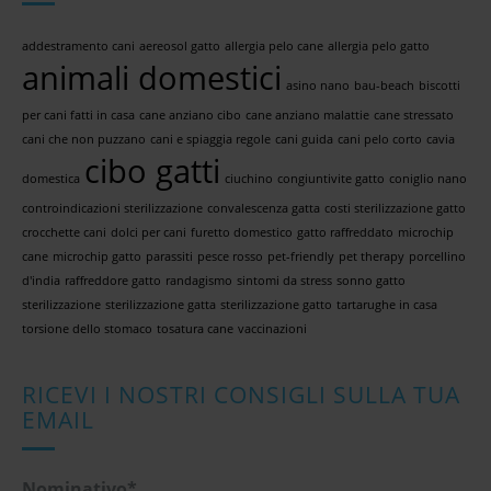
addestramento cani
aereosol gatto
allergia pelo cane
allergia pelo gatto
animali domestici
asino nano
bau-beach
biscotti
per cani fatti in casa
cane anziano cibo
cane anziano malattie
cane stressato
cani che non puzzano
cani e spiaggia regole
cani guida
cani pelo corto
cavia
cibo gatti
domestica
ciuchino
congiuntivite gatto
coniglio nano
controindicazioni sterilizzazione
convalescenza gatta
costi sterilizzazione gatto
crocchette cani
dolci per cani
furetto domestico
gatto raffreddato
microchip
cane
microchip gatto
parassiti
pesce rosso
pet-friendly
pet therapy
porcellino
d'india
raffreddore gatto
randagismo
sintomi da stress
sonno gatto
sterilizzazione
sterilizzazione gatta
sterilizzazione gatto
tartarughe in casa
torsione dello stomaco
tosatura cane
vaccinazioni
RICEVI I NOSTRI CONSIGLI SULLA TUA
EMAIL
Nominativo*