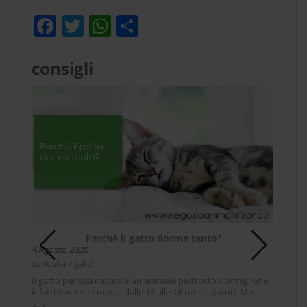
F
T
W
C
a
w
h
o
c
itt
at
n
consigli
e
er
s
di
b
A
vi
o
p
di
o
p
k
uto
Perchè il gatto dorme tanto?
4 Agosto 2020
curiosità / gatti
per
Il gatto per sua natura è un animale piuttosto dormiglione,
Co
l
infatti dorme in media dalle 13 alle 16 ore al giorno. Ma
27 A
 per
perchè dorme così tanto il gatto? Il gatto è un animale