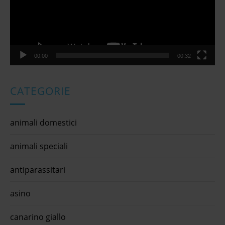
c
o
l
i
00:00
00:32
CATEGORIE
animali domestici
animali speciali
antiparassitari
asino
canarino giallo