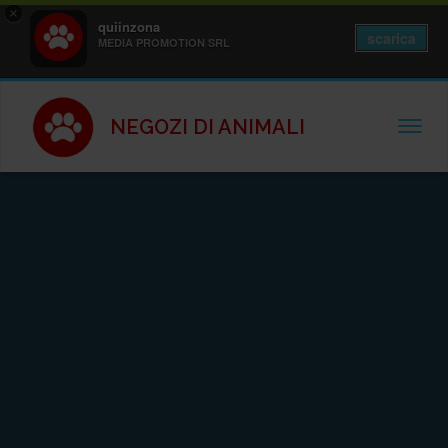
×
quiinzona
scarica
MEDIA PROMOTION SRL
NEGOZI DI ANIMALI
TOGGL