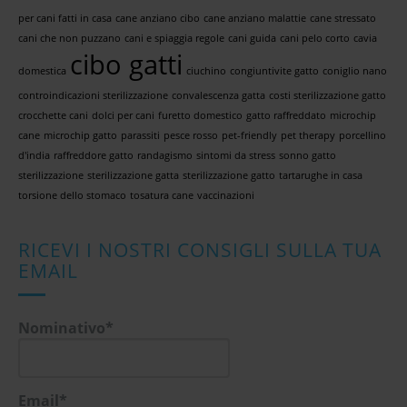
per cani fatti in casa
cane anziano cibo
cane anziano malattie
cane stressato
cani che non puzzano
cani e spiaggia regole
cani guida
cani pelo corto
cavia
cibo gatti
domestica
ciuchino
congiuntivite gatto
coniglio nano
controindicazioni sterilizzazione
convalescenza gatta
costi sterilizzazione gatto
crocchette cani
dolci per cani
furetto domestico
gatto raffreddato
microchip
cane
microchip gatto
parassiti
pesce rosso
pet-friendly
pet therapy
porcellino
d'india
raffreddore gatto
randagismo
sintomi da stress
sonno gatto
sterilizzazione
sterilizzazione gatta
sterilizzazione gatto
tartarughe in casa
torsione dello stomaco
tosatura cane
vaccinazioni
RICEVI I NOSTRI CONSIGLI SULLA TUA
EMAIL
Nominativo*
Email*