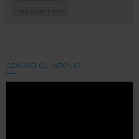
STERILIZZAZIONE GATTO
CONOSCI QUIINZONA?
Video
Player