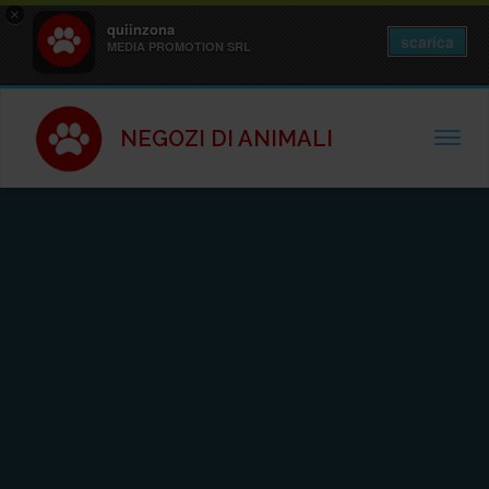
×
quiinzona
scarica
MEDIA PROMOTION SRL
NEGOZI DI ANIMALI
TOGGL