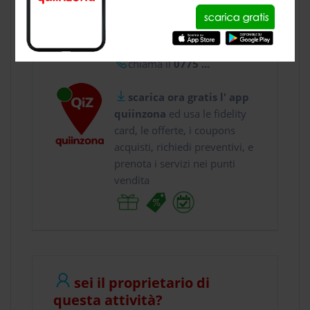
usa gratis quiinzona e :
vai a
Via Tomaso Albi...
chiama il
0775 ...
scarica ora gratis l' app
quiinzona
ed usa le fidelity
card, le offerte, i coupons
acquisti, richiedi preventivi, e
prenota i servizi nei punti
vendita
sei il proprietario di
questa attività?