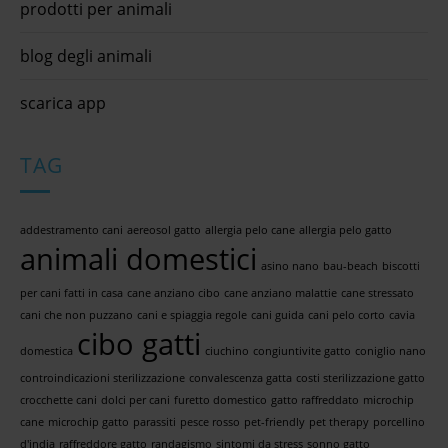
prodotti per animali
blog degli animali
scarica app
TAG
addestramento cani
aereosol gatto
allergia pelo cane
allergia pelo gatto
animali domestici
asino nano
bau-beach
biscotti
per cani fatti in casa
cane anziano cibo
cane anziano malattie
cane stressato
cani che non puzzano
cani e spiaggia regole
cani guida
cani pelo corto
cavia
cibo gatti
domestica
ciuchino
congiuntivite gatto
coniglio nano
controindicazioni sterilizzazione
convalescenza gatta
costi sterilizzazione gatto
crocchette cani
dolci per cani
furetto domestico
gatto raffreddato
microchip
cane
microchip gatto
parassiti
pesce rosso
pet-friendly
pet therapy
porcellino
d'india
raffreddore gatto
randagismo
sintomi da stress
sonno gatto