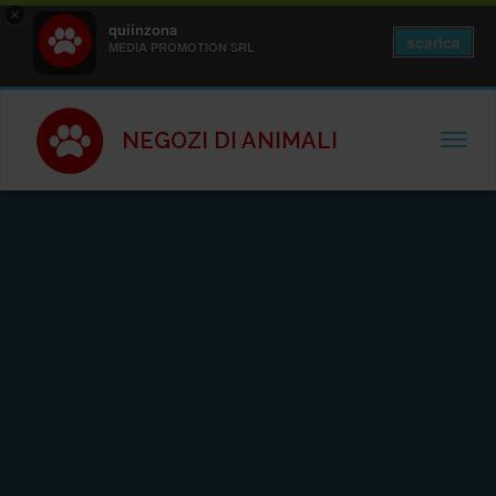
×
quiinzona
scarica
MEDIA PROMOTION SRL
NEGOZI DI ANIMALI
TOGGL