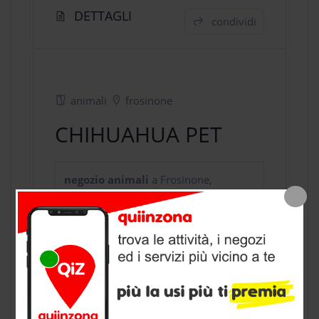
DETTAGLI
condividi
animali
frosinone
CHIHUAHUA PET
negozio animali
a Frosinone,
provincia di Frosinone
CONTATTI