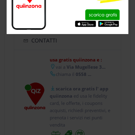
CONTATTI
usa gratis quiinzona e :
vai a
Via Mugellese 3...
chiama il
0558 ...
scarica ora gratis l' app
quiinzona
ed usa le fidelity
card, le offerte, i coupons
acquisti, richiedi preventivi, e
prenota i servizi nei punti
vendita