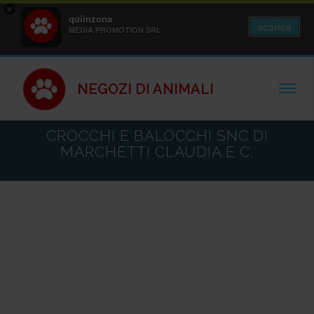
×
quiinzona
scarica
MEDIA PROMOTION SRL
NEGOZI DI ANIMALI
TOGGL
CROCCHI E BALOCCHI SNC DI
MARCHETTI CLAUDIA E C.