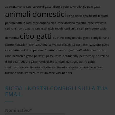
addestramento cani
aereosol gatto
allergia pelo cane
allergia pelo gatto
animali domestici
asino nano
bau-beach
biscotti
per cani fatti in casa
cane anziano cibo
cane anziano malattie
cane stressato
cani che non puzzano
cani e spiaggia regole
cani guida
cani pelo corto
cavia
cibo gatti
domestica
ciuchino
congiuntivite gatto
coniglio nano
controindicazioni sterilizzazione
convalescenza gatta
costi sterilizzazione gatto
crocchette cani
dolci per cani
furetto domestico
gatto raffreddato
microchip
cane
microchip gatto
parassiti
pesce rosso
pet-friendly
pet therapy
porcellino
d'india
raffreddore gatto
randagismo
sintomi da stress
sonno gatto
sterilizzazione
sterilizzazione gatta
sterilizzazione gatto
tartarughe in casa
torsione dello stomaco
tosatura cane
vaccinazioni
RICEVI I NOSTRI CONSIGLI SULLA TUA
EMAIL
Nominativo*