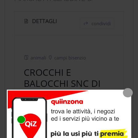
DETTAGLI
condividi
animali
campi bisenzio
CROCCHI E
BALOCCHI SNC DI
MARCHETTI
CLAUDIA E C.
negozio animali
a Campi Bisenzio,
provincia di Firenze