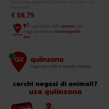
Grain Free Agnello è l'alimento secco per cani
senior dai ...
€ 58,79
approfitta della
promo
con
l'app quiinzona
scarica gratis
ora