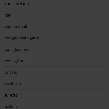
cane anziano
i dei
 che i
ratis
cani
ita'
ora,
cibo animali
isto e
zona
congiuntivite gatto
coniglio nano
consigli utili
criceto
curiosità
furetto
gallina