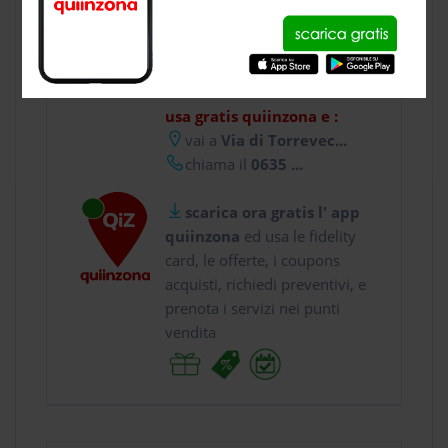
CONTATTI
usa gratis quiinzona e :
vai a
Via di Torrevec...
chiama il
0635 ...
scarica ora gratis l' app
quiinzona
ed usa le fidelity
card, le offerte, i coupons
acquisti, richiedi preventivi, e
prenota i servizi nei punti
vendita