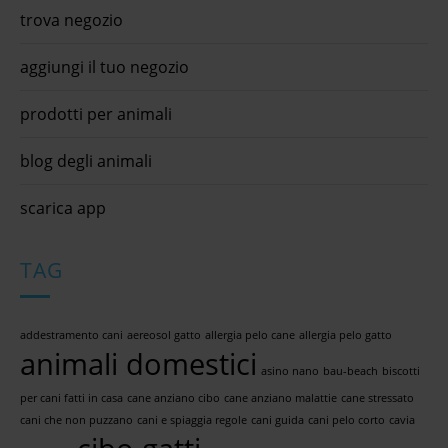
trova negozio
aggiungi il tuo negozio
prodotti per animali
blog degli animali
scarica app
TAG
addestramento cani
aereosol gatto
allergia pelo cane
allergia pelo gatto
animali domestici
asino nano
bau-beach
biscotti
per cani fatti in casa
cane anziano cibo
cane anziano malattie
cane stressato
cani che non puzzano
cani e spiaggia regole
cani guida
cani pelo corto
cavia