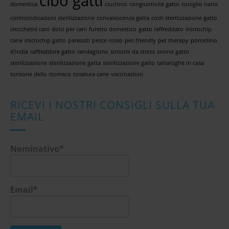
cibo gatti
domestica
ciuchino
congiuntivite gatto
coniglio nano
controindicazioni sterilizzazione
convalescenza gatta
costi sterilizzazione gatto
crocchette cani
dolci per cani
furetto domestico
gatto raffreddato
microchip
cane
microchip gatto
parassiti
pesce rosso
pet-friendly
pet therapy
porcellino
d'india
raffreddore gatto
randagismo
sintomi da stress
sonno gatto
sterilizzazione
sterilizzazione gatta
sterilizzazione gatto
tartarughe in casa
torsione dello stomaco
tosatura cane
vaccinazioni
RICEVI I NOSTRI CONSIGLI SULLA TUA
EMAIL
Nominativo*
Email*