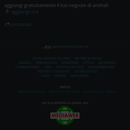
aggiungi gratuitamente il tuo negozio di animali
aggiungi ora
contattaci
MEDIA PROMOTION SRL
GUIDA AZIENDE ITALIANE
NOTIZIE MUSICALI
ANIMALI
ERBORISTERIA
BENESSERE
OTTICA
ARTIGIANI E
COMMERCIANTI
LIBRI
FATTURA DIGITALE
MEDIADIBOX ADV
NOTIZIE E CURIOSITA'
ULTIME NOTIZE
OGGI
PIZZERIE
RISTORANTI
SERVIZI
fattura elettronica
dizionario contabile
guida negozio digitale
per la pubblicità su questo sito