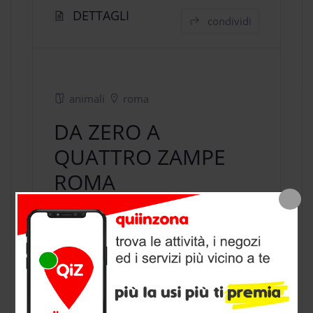
DETTAGLI
condividi
animali
roma
DA ZERO A
QUATTRO ZAMPE
ROMA
negozio animali
a Roma, provincia di
Roma