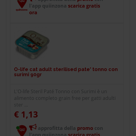
l'app quiinzona
scarica gratis
ora
O-life cat adult sterilised pate' tonno con
surimi 90gr
L'O-life Steril Paté Tonno con Surimi è un
alimento completo grain free per gatti adulti
ster ...
€ 1,13
approfitta della
promo
con
l'app quiinzona
scarica gratis