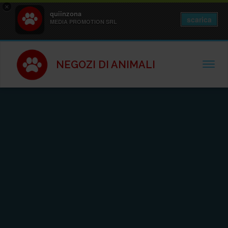
×
quiinzona
scarica
MEDIA PROMOTION SRL
NEGOZI DI ANIMALI
TOGGL