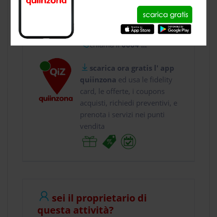
usa gratis quiinzona e :
vai a
Via Tommaso Da ...
chiama il
0664 ...
scarica ora gratis l' app
quiinzona
ed usa le fidelity
card, le offerte, i coupons
acquisti, richiedi preventivi, e
prenota i servizi nei punti
vendita
sei il proprietario di
questa attività?