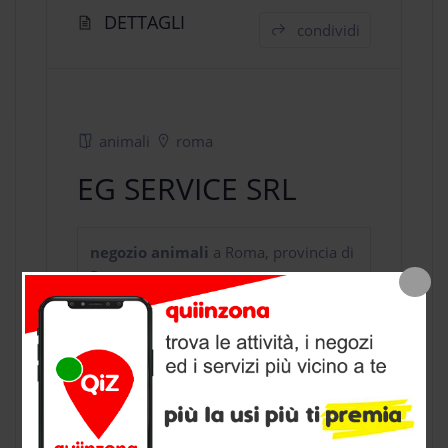
DETTAGLI
condividi
animali
roma
EG SERVICE SRL
negozio animali
a Roma, provincia di
Roma
CONTATTI