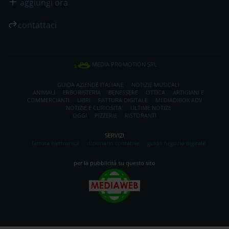
aggiungi ora
contattaci
MEDIA PROMOTION SRL
GUIDA AZIENDE ITALIANE
NOTIZIE MUSICALI
ANIMALI
ERBORISTERIA
BENESSERE
OTTICA
ARTIGIANI E
COMMERCIANTI
LIBRI
FATTURA DIGITALE
MEDIADIBOX ADV
NOTIZIE E CURIOSITA'
ULTIME NOTIZE
OGGI
PIZZERIE
RISTORANTI
SERVIZI
fattura elettronica
dizionario contabile
guida negozio digitale
per la pubblicità su questo sito