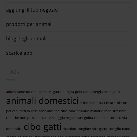
aggiungi il tuo negozio
prodotti per animali
blog degli animali
scarica app
TAG
addestramento cani
aereosol gatto
allergia pelo cane
allergia pelo gatto
animali domestici
asino nano
bau-beach
biscotti
per cani fatti in casa
cane anziano cibo
cane anziano malattie
cane stressato
cani che non puzzano
cani e spiaggia regole
cani guida
cani pelo corto
cavia
cibo gatti
domestica
ciuchino
congiuntivite gatto
coniglio nano
controindicazioni sterilizzazione
convalescenza gatta
costi sterilizzazione gatto