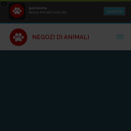
×
quiinzona
scarica
MEDIA PROMOTION SRL
NEGOZI DI ANIMALI
TOGGL