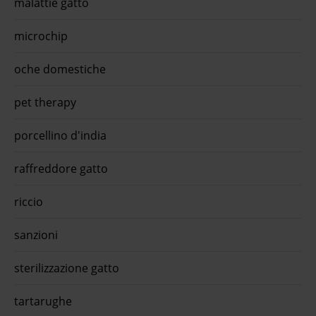
malattie gatto
lo
microchip
s
...€
oche domestiche
ca
pet therapy
porcellino d'india
raffreddore gatto
riccio
sanzioni
sterilizzazione gatto
tartarughe