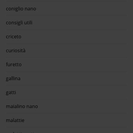
 e
coniglio nano
i
ty
rvizi
consigli utili
o
criceto
Grain
curiosità
is
s big
'acqua
furetto
ico
t per
gallina
dolce
gatti
is
s big
maialino nano
me
l'app
malattie
ed
Almo
trollo