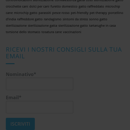
crocchette cani
dolci per cani
furetto domestico
gatto raffreddato
microchip
cane
microchip gatto
parassiti
pesce rosso
pet-friendly
pet therapy
porcellino
d'india
raffreddore gatto
randagismo
sintomi da stress
sonno gatto
sterilizzazione
sterilizzazione gatta
sterilizzazione gatto
tartarughe in casa
torsione dello stomaco
tosatura cane
vaccinazioni
RICEVI I NOSTRI CONSIGLI SULLA TUA
EMAIL
Nominativo*
Email*