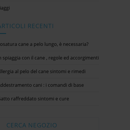
iaggi
ARTICOLI RECENTI
osatura cane a pelo lungo, è necessaria?
n spiaggia con il cane , regole ed accorgimenti
llergia al pelo del cane sintomi e rimedi
antipulci e rimedi
ddestramento cani : i comandi di base
Dolcet
naturali
20
Autunno, arriva il cambio del
8 Dicembr
tici / antiparassitari /
pelo
atto raffreddato sintomi e cure
animali dom
 utili
16 Settembre 2020
animali / co
eport Abuse Your
animali domestici / cani / consigli
dettagli ×
Submit condividi
utili / curiosità / gatti
Complaint 
tter LinkedIn Collare
dettagli × Report Abuse Your
Facebook T
imedi naturaliOgni volta
CERCA NEGOZIO
[...]
Complaint * Submit condividi
o non dolc
icina alla bella stagione