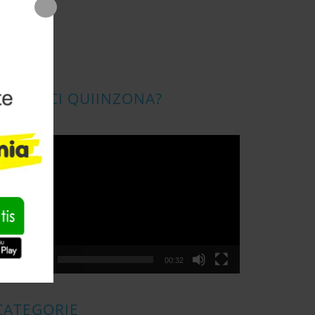
CONOSCI QUIINZONA?
ideo
layer
00:00
00:32
CATEGORIE