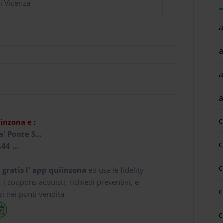
i Vicenza
a
a
a
a
c
iinzona e :
' Ponte S...
c
44 ...
c
 gratis l' app
quiinzona
ed usa le fidelity
e, i coupons acquisti, richiedi preventivi, e
c
zi nei punti vendita
c