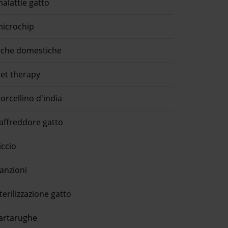
alattie gatto
icrochip
che domestiche
et therapy
orcellino d'india
affreddore gatto
iccio
anzioni
terilizzazione gatto
artarughe