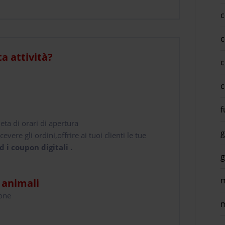
c
c
ta attività?
c
c
f
leta di orari di apertura
g
cevere gli ordini,offrire ai tuoi clienti le tue
d i coupon digitali .
g
m
i animali
hone
m