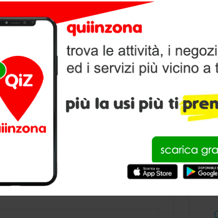
V
P
condividi