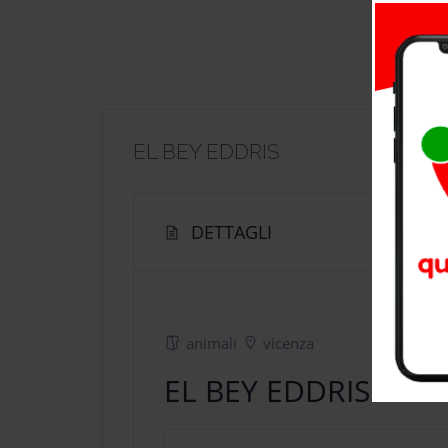
EL BEY EDDRIS
DETTAGLI
animali
vicenza
EL BEY EDDRIS