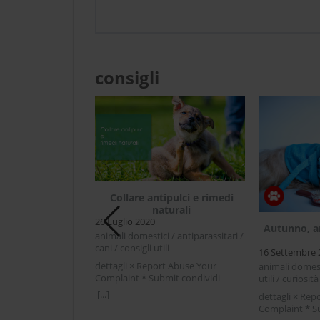
consigli
Collare antipulci e rimedi
non dolcetto al
naturali
ro cane?
26 Luglio 2020
Autunno, ar
0
animali domestici / antiparassitari /
 / cani / cibo
cani / consigli utili
16 Settembre 
 utili
dettagli × Report Abuse Your
animali domesti
rt Abuse Your
Complaint * Submit condividi
utili / curiosità
mit condividi
Facebook Twitter LinkedIn Collare
[...]
dettagli × Rep
r LinkedIn Dolcetto
antipulci e rimedi naturaliOgni volta
Complaint * S
al nostro cane?
che ci si avvicina alla bella stagione