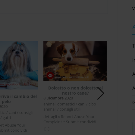
v
T
I
A
Collare 
A
Dolcetto o non dolcetto al
nostro cane?
26 Luglio 20
riva il cambio del
8 Dicembre 2020
animali domes
pelo
G
animali domestici / cani / cibo
cani / consigli
2020
animali / consigli utili
dettagli × R
ci / cani / consigli
dettagli × Report Abuse Your
Complaint * 
 / gatti
Complaint * Submit condividi
Facebook Twi
[...]
ort Abuse Your
Facebook Twitter LinkedIn Dolcetto
antipulci e r
[...]
ubmit condividi
o non dolcetto al nostro cane?
che ci si avv