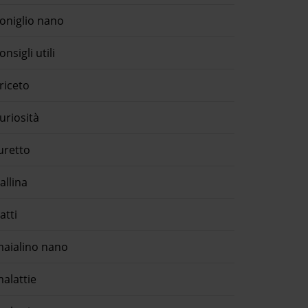
oniglio nano
onsigli utili
riceto
uriosità
uretto
allina
atti
aialino nano
alattie