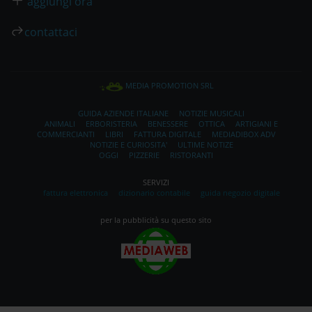
aggiungi ora
contattaci
MEDIA PROMOTION SRL
GUIDA AZIENDE ITALIANE
NOTIZIE MUSICALI
ANIMALI
ERBORISTERIA
BENESSERE
OTTICA
ARTIGIANI E
COMMERCIANTI
LIBRI
FATTURA DIGITALE
MEDIADIBOX ADV
NOTIZIE E CURIOSITA'
ULTIME NOTIZE
OGGI
PIZZERIE
RISTORANTI
SERVIZI
fattura elettronica
dizionario contabile
guida negozio digitale
per la pubblicità su questo sito