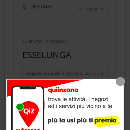
DETTAGLI
condividi
animali
rozzano
ESSELUNGA
negozio animali
a Rozzano, provincia
di Milano
CONTATTI