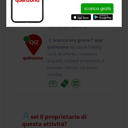
usa gratis quiinzona e :
vai a
Via Alessandro ...
chiama il
0257 ...
scarica ora gratis l' app
quiinzona
ed usa le fidelity
card, le offerte, i coupons
acquisti, richiedi preventivi, e
prenota i servizi nei punti
vendita
sei il proprietario di
questa attività?