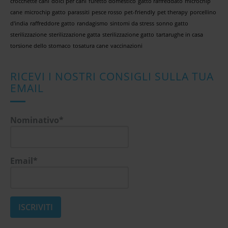
crocchette cani
dolci per cani
furetto domestico
gatto raffreddato
microchip
cane
microchip gatto
parassiti
pesce rosso
pet-friendly
pet therapy
porcellino
d'india
raffreddore gatto
randagismo
sintomi da stress
sonno gatto
sterilizzazione
sterilizzazione gatta
sterilizzazione gatto
tartarughe in casa
torsione dello stomaco
tosatura cane
vaccinazioni
RICEVI I NOSTRI CONSIGLI SULLA TUA
EMAIL
Nominativo*
Email*