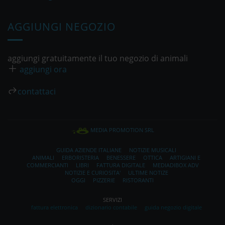
AGGIUNGI NEGOZIO
aggiungi gratuitamente il tuo negozio di animali
aggiungi ora
contattaci
MEDIA PROMOTION SRL
GUIDA AZIENDE ITALIANE
NOTIZIE MUSICALI
ANIMALI
ERBORISTERIA
BENESSERE
OTTICA
ARTIGIANI E
COMMERCIANTI
LIBRI
FATTURA DIGITALE
MEDIADIBOX ADV
NOTIZIE E CURIOSITA'
ULTIME NOTIZE
OGGI
PIZZERIE
RISTORANTI
SERVIZI
fattura elettronica
dizionario contabile
guida negozio digitale