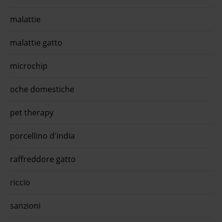
complementare innovativo per ...€ 8,19 approfitta della
promo con l'app quiinzona scarica gratis oraForcepet cat
malattie
adult sterilised digestive supporto flora intestinale soft
pat&egra ...Forcepet Cat Adult Sterilised Digestive Soft Patè
è un alimento umido completo di qualità premium ...€ 1
malattie gatto
approfitta della promo con l'app quiinzona scarica gratis
oraAlmo nature hfc cat sterilised monoproteico 50 gr tonno
dell'atlantico - confezi ...Almo Nature HFC Cat Sterilised 50 gr
microchip
- Leggerezza HFC e Controllo del Peso I gatti sterilizzati o ca
...€ 24,96 approfitta della promo con l'app quiinzona scarica
oche domestiche
gratis ora
pet therapy
porcellino d'india
raffreddore gatto
riccio
sanzioni