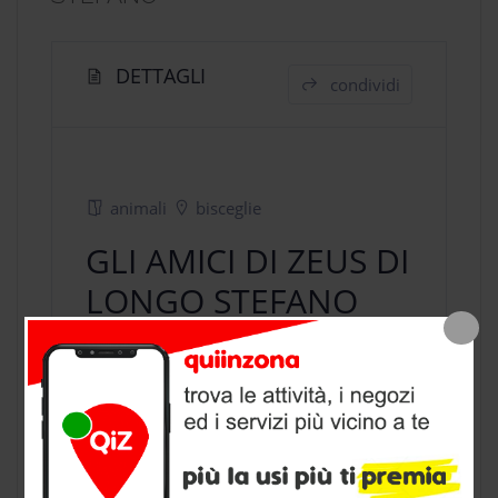
DETTAGLI
condividi
animali
bisceglie
GLI AMICI DI ZEUS DI
LONGO STEFANO
negozio animali
a Bisceglie, provincia
di Barletta Andria Trani