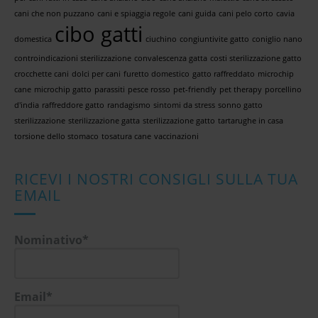
cani che non puzzano
cani e spiaggia regole
cani guida
cani pelo corto
cavia
cibo gatti
domestica
ciuchino
congiuntivite gatto
coniglio nano
controindicazioni sterilizzazione
convalescenza gatta
costi sterilizzazione gatto
crocchette cani
dolci per cani
furetto domestico
gatto raffreddato
microchip
cane
microchip gatto
parassiti
pesce rosso
pet-friendly
pet therapy
porcellino
d'india
raffreddore gatto
randagismo
sintomi da stress
sonno gatto
sterilizzazione
sterilizzazione gatta
sterilizzazione gatto
tartarughe in casa
torsione dello stomaco
tosatura cane
vaccinazioni
RICEVI I NOSTRI CONSIGLI SULLA TUA
EMAIL
Nominativo*
Email*