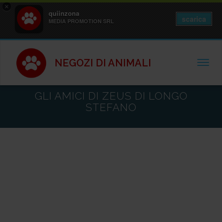
×
quiinzona
scarica
MEDIA PROMOTION SRL
NEGOZI DI ANIMALI
TOGGL
GLI AMICI DI ZEUS DI LONGO
STEFANO