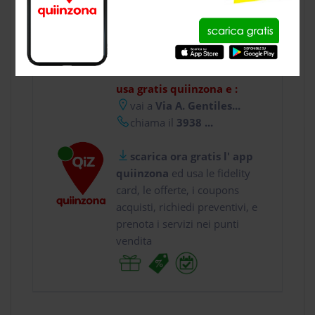
CONTATTI
usa gratis quiinzona e :
vai a
Via A. Gentiles...
chiama il
3938 ...
scarica ora gratis l' app
quiinzona
ed usa le fidelity
card, le offerte, i coupons
acquisti, richiedi preventivi, e
prenota i servizi nei punti
vendita