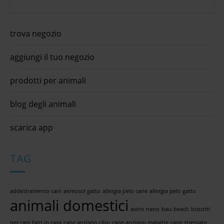
trova negozio
aggiungi il tuo negozio
prodotti per animali
blog degli animali
scarica app
TAG
addestramento cani
aereosol gatto
allergia pelo cane
allergia pelo gatto
animali domestici
asino nano
bau-beach
biscotti
per cani fatti in casa
cane anziano cibo
cane anziano malattie
cane stressato