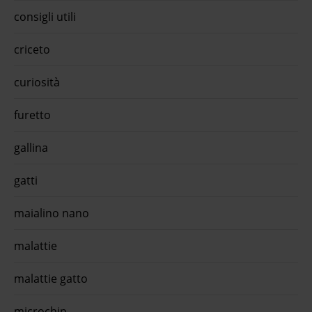
Teknofarma: Vermifugo Polivalente per Cani e Gatti Pralen
consigli utili
Compresse di Teknofarma � ...€ 50,79 approfitta della
promo con l'app quiinzona scarica gratis oraMonopro lo
specialista senior all breeds grain free agnello 1,5 kg -
criceto
crocchette ...Monopro lo specialista Senior All Breeds Grain
Free Agnello è l'alimento secco per cani senior dai ...€ 13,9
approfitta della promo con l'app quiinzona scarica gratis
curiosità
oraO-life cat adult sterilised pate' agnello con mele a cubetti
90grL'O-life Steril Paté Agnello con Mele a Cubetti è un
furetto
alimento completo grain free per gatti a ...€ 1,13 approfitta
della promo con l'app quiinzona scarica gratis ora
gallina
gatti
maialino nano
malattie
malattie gatto
microchip