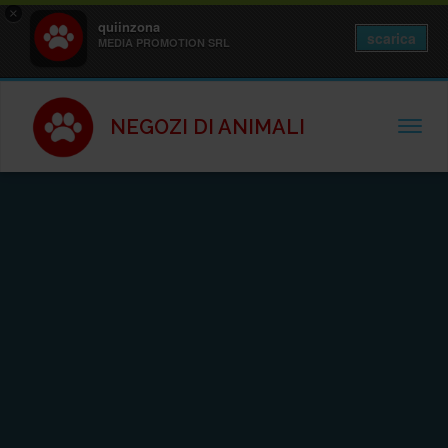
×
quiinzona
scarica
MEDIA PROMOTION SRL
NEGOZI DI ANIMALI
TOGGL