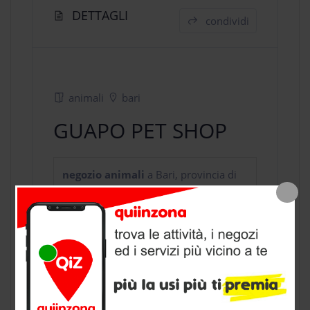
DETTAGLI
condividi
animali
bari
GUAPO PET SHOP
negozio animali
a Bari, provincia di
Bari
CONTATTI