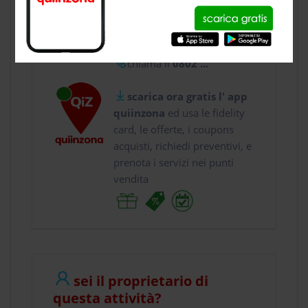
usa gratis quiinzona e :
vai a
Viale Gino Prio...
chiama il
0802 ...
scarica ora gratis l' app
quiinzona
ed usa le fidelity
card, le offerte, i coupons
acquisti, richiedi preventivi, e
prenota i servizi nei punti
vendita
sei il proprietario di
questa attività?