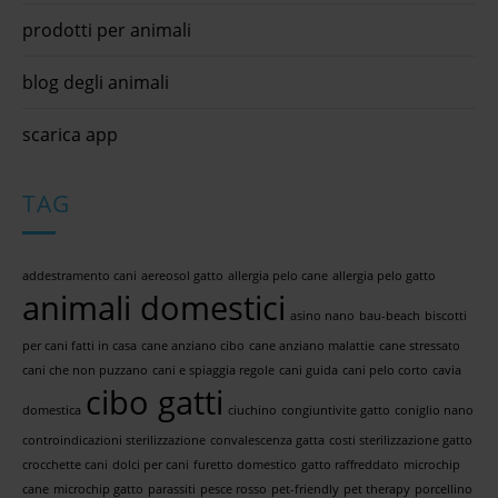
prodotti per animali
blog degli animali
scarica app
TAG
addestramento cani
aereosol gatto
allergia pelo cane
allergia pelo gatto
animali domestici
asino nano
bau-beach
biscotti
per cani fatti in casa
cane anziano cibo
cane anziano malattie
cane stressato
cani che non puzzano
cani e spiaggia regole
cani guida
cani pelo corto
cavia
cibo gatti
domestica
ciuchino
congiuntivite gatto
coniglio nano
controindicazioni sterilizzazione
convalescenza gatta
costi sterilizzazione gatto
crocchette cani
dolci per cani
furetto domestico
gatto raffreddato
microchip
cane
microchip gatto
parassiti
pesce rosso
pet-friendly
pet therapy
porcellino