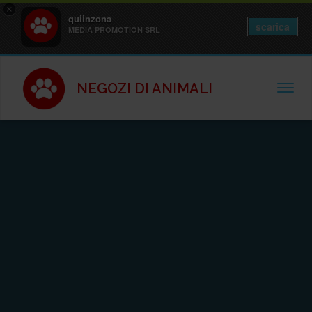
×
quiinzona
scarica
MEDIA PROMOTION SRL
NEGOZI DI ANIMALI
TOGGL