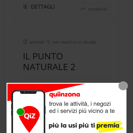
DETTAGLI
condividi
animali
san martino in strada
IL PUNTO
NATURALE 2
negozio animali
a San Martino in
Strada, provincia di Lodi