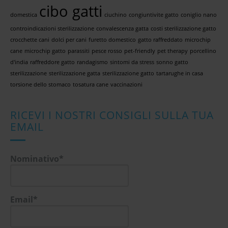
cibo gatti
domestica
ciuchino
congiuntivite gatto
coniglio nano
controindicazioni sterilizzazione
convalescenza gatta
costi sterilizzazione gatto
crocchette cani
dolci per cani
furetto domestico
gatto raffreddato
microchip
cane
microchip gatto
parassiti
pesce rosso
pet-friendly
pet therapy
porcellino
d'india
raffreddore gatto
randagismo
sintomi da stress
sonno gatto
sterilizzazione
sterilizzazione gatta
sterilizzazione gatto
tartarughe in casa
torsione dello stomaco
tosatura cane
vaccinazioni
RICEVI I NOSTRI CONSIGLI SULLA TUA
EMAIL
Nominativo*
Email*