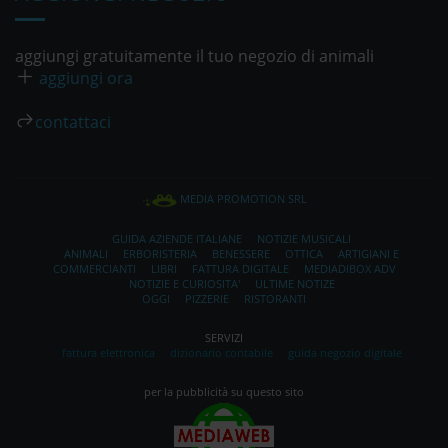
aggiungi gratuitamente il tuo negozio di animali
aggiungi ora
contattaci
MEDIA PROMOTION SRL
GUIDA AZIENDE ITALIANE
NOTIZIE MUSICALI
ANIMALI
ERBORISTERIA
BENESSERE
OTTICA
ARTIGIANI E
COMMERCIANTI
LIBRI
FATTURA DIGITALE
MEDIADIBOX ADV
NOTIZIE E CURIOSITA'
ULTIME NOTIZE
OGGI
PIZZERIE
RISTORANTI
SERVIZI
fattura elettronica
dizionario contabile
guida negozio digitale
per la pubblicità su questo sito