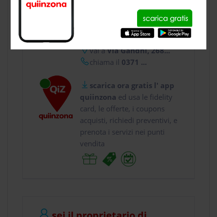
CONTATTI
usa gratis quiinzona e :
vai a
Via Gandhi, 268...
chiama il
0371 ...
scarica ora gratis l' app
quiinzona
ed usa le fidelity
card, le offerte, i coupons
acquisti, richiedi preventivi, e
prenota i servizi nei punti
vendita
sei il proprietario di