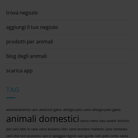
trova negozio
aggiungi il tuo negozio
prodotti per animali
blog degli animali
scarica app
TAG
addestramento cani
aereosol gatto
allergia pelo cane
allergia pelo gatto
animali domestici
asino nano
bau-beach
biscotti
per cani fatti in casa
cane anziano cibo
cane anziano malattie
cane stressato
cani che non puzzano
cani e spiaggia regole
cani guida
cani pelo corto
cavia