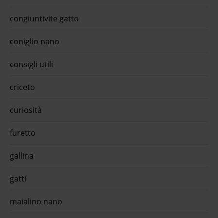
Tekno
quiin
congiuntivite gatto
d'acq
...Ma
Aqual
coniglio nano
appro
oraM
aqual
consigli utili
d'acq
speci
quiin
criceto
galli
Anima
otten
curiosità
quiin
diges
furetto
...Fo
alime
appro
gallina
ora
gatti
maialino nano