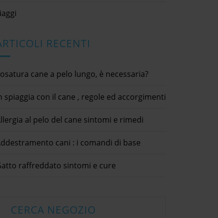
iaggi
ARTICOLI RECENTI
osatura cane a pelo lungo, è necessaria?
n spiaggia con il cane , regole ed accorgimenti
llergia al pelo del cane sintomi e rimedi
antipulci e rimedi
Tartarughe terrestri come
ddestramento cani : i comandi di base
naturali
tenerle in casa
20
30 Luglio 2020
Come 
tici / antiparassitari /
cibo animali / consigli utili /
atto raffreddato sintomi e cure
 utili
tartarughe
22 Agosto 
eport Abuse Your
dettagli × Report Abuse Your
animali dom
Submit condividi
Complaint * Submit condividi
utili / mala
tter LinkedIn Collare
Facebook Twitter LinkedIn
[...]
dettagli ×
imedi naturaliOgni volta
Tartarughe terrestri come tenerle in
CERCA NEGOZIO
Complaint 
icina alla bella stagione
casaQuando si pensa di prendere o