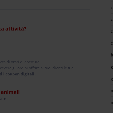
c
c
ta attività?
c
c
f
leta di orari di apertura
g
cevere gli ordini,offrire ai tuoi clienti le tue
d i coupon digitali .
g
m
i animali
hone
m