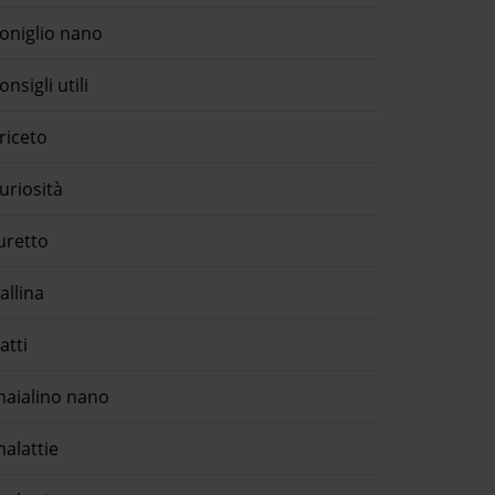
oniglio nano
onsigli utili
riceto
uriosità
uretto
allina
atti
aialino nano
alattie