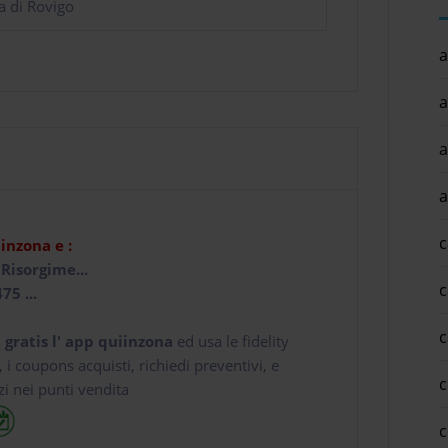
a di Rovigo
a
a
a
a
c
iinzona e :
Risorgime...
c
75 ...
c
 gratis l' app
quiinzona
ed usa le fidelity
e, i coupons acquisti, richiedi preventivi, e
c
zi nei punti vendita
c