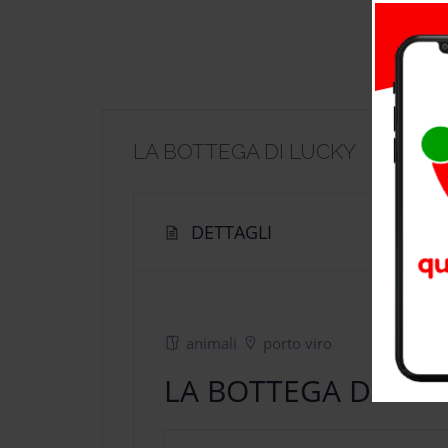
LA BOTTEGA DI LUCKY
DETTAGLI
animali
porto viro
LA BOTTEGA DI LUC