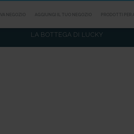
VA NEGOZIO
AGGIUNGI IL TUO NEGOZIO
PRODOTTI PER 
LA BOTTEGA DI LUCKY