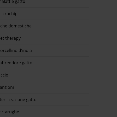
alattie gatto
icrochip
che domestiche
et therapy
orcellino d'india
affreddore gatto
iccio
anzioni
terilizzazione gatto
artarughe