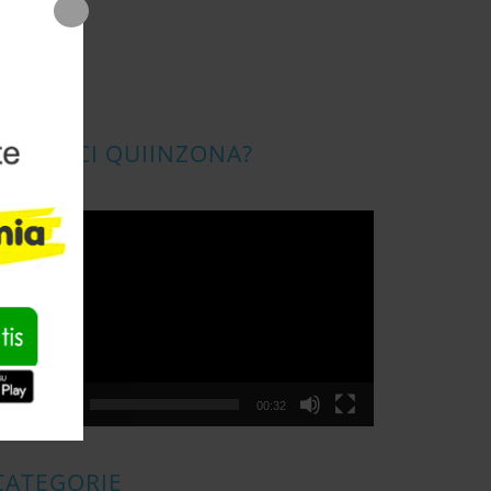
CONOSCI QUIINZONA?
ideo
layer
00:00
00:32
CATEGORIE