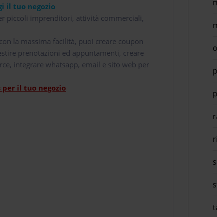
m
i il tuo negozio
r piccoli imprenditori, attività commerciali,
m
i con la massima facilità, puoi creare coupon
o
 gestire prenotazioni ed appuntamenti, creare
rce, integrare whatsapp, email e sito web per
p
per il tuo negozio
p
r
r
s
s
t