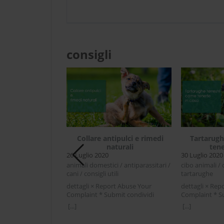
consigli
Collare antipulci e rimedi
Tartarugh
naturali
tene
26 Luglio 2020
30 Luglio 2020
e se il cane è
animali domestici / antiparassitari /
cibo animali / c
alato
cani / consigli utili
tartarughe
dettagli × Report Abuse Your
dettagli × Rep
 / cani / consigli
Complaint * Submit condividi
Complaint * S
Facebook Twitter LinkedIn Collare
Facebook Twit
[...]
[...]
rt Abuse Your
antipulci e rimedi naturaliOgni volta
Tartarughe ter
mit condividi
che ci si avvicina alla bella stagione
casaQuando si