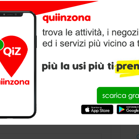
V
P
condividi
KY