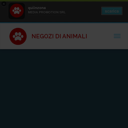
×
quiinzona
scarica
MEDIA PROMOTION SRL
NEGOZI DI ANIMALI
TOGGL