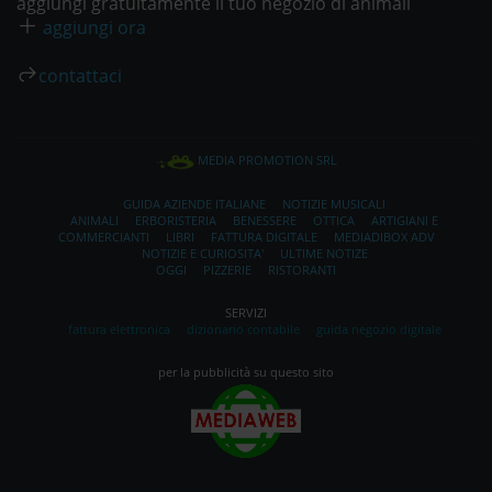
aggiungi gratuitamente il tuo negozio di animali
aggiungi ora
contattaci
MEDIA PROMOTION SRL
GUIDA AZIENDE ITALIANE
NOTIZIE MUSICALI
ANIMALI
ERBORISTERIA
BENESSERE
OTTICA
ARTIGIANI E
COMMERCIANTI
LIBRI
FATTURA DIGITALE
MEDIADIBOX ADV
NOTIZIE E CURIOSITA'
ULTIME NOTIZE
OGGI
PIZZERIE
RISTORANTI
SERVIZI
fattura elettronica
dizionario contabile
guida negozio digitale
per la pubblicità su questo sito