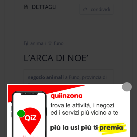
DETTAGLI
condividi
animali
funo
L’ARCA DI NOE’
negozio animali
a Funo, provincia di
Bologna
CONTATTI