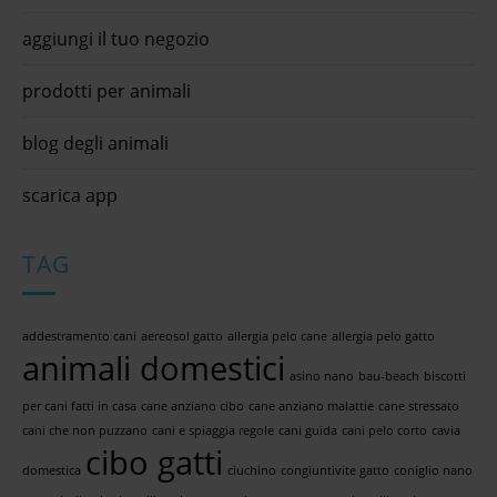
aggiungi il tuo negozio
prodotti per animali
blog degli animali
scarica app
TAG
addestramento cani
aereosol gatto
allergia pelo cane
allergia pelo gatto
animali domestici
asino nano
bau-beach
biscotti
per cani fatti in casa
cane anziano cibo
cane anziano malattie
cane stressato
cani che non puzzano
cani e spiaggia regole
cani guida
cani pelo corto
cavia
cibo gatti
domestica
ciuchino
congiuntivite gatto
coniglio nano