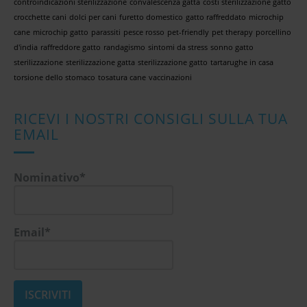
controindicazioni sterilizzazione
convalescenza gatta
costi sterilizzazione gatto
crocchette cani
dolci per cani
furetto domestico
gatto raffreddato
microchip
cane
microchip gatto
parassiti
pesce rosso
pet-friendly
pet therapy
porcellino
d'india
raffreddore gatto
randagismo
sintomi da stress
sonno gatto
sterilizzazione
sterilizzazione gatta
sterilizzazione gatto
tartarughe in casa
torsione dello stomaco
tosatura cane
vaccinazioni
RICEVI I NOSTRI CONSIGLI SULLA TUA
EMAIL
Nominativo*
Email*