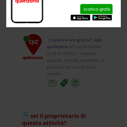
usa gratis quiinzona e :
vai a
Via Galliera 46...
chiama il
0518 ...
scarica ora gratis l' app
quiinzona
ed usa le fidelity
card, le offerte, i coupons
acquisti, richiedi preventivi, e
prenota i servizi nei punti
vendita
sei il proprietario di
questa attività?