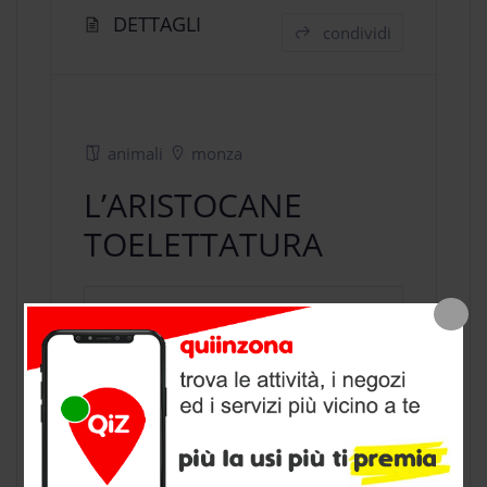
DETTAGLI
condividi
animali
monza
L’ARISTOCANE
TOELETTATURA
negozio animali
a Monza, provincia
di Monza Brianza