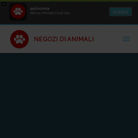
×
quiinzona
scarica
MEDIA PROMOTION SRL
NEGOZI DI ANIMALI
TOGGL