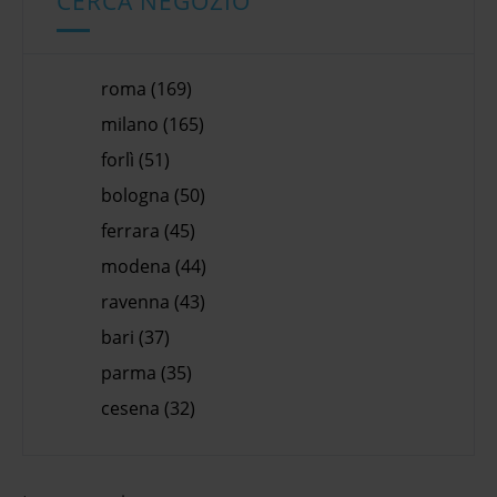
CERCA NEGOZIO
roma (169)
milano (165)
forlì (51)
bologna (50)
ferrara (45)
modena (44)
ravenna (43)
bari (37)
parma (35)
cesena (32)