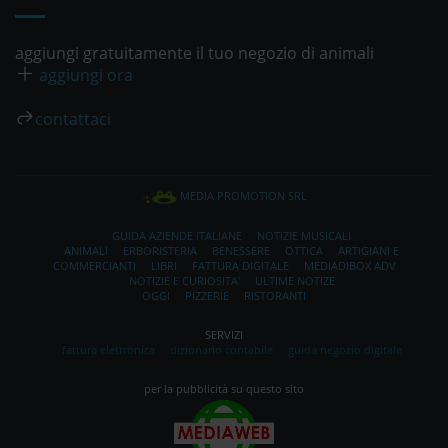
aggiungi gratuitamente il tuo negozio di animali
aggiungi ora
contattaci
MEDIA PROMOTION SRL
GUIDA AZIENDE ITALIANE
NOTIZIE MUSICALI
ANIMALI
ERBORISTERIA
BENESSERE
OTTICA
ARTIGIANI E
COMMERCIANTI
LIBRI
FATTURA DIGITALE
MEDIADIBOX ADV
NOTIZIE E CURIOSITA'
ULTIME NOTIZE
OGGI
PIZZERIE
RISTORANTI
SERVIZI
fattura elettronica
dizionario contabile
guida negozio digitale
per la pubblicità su questo sito