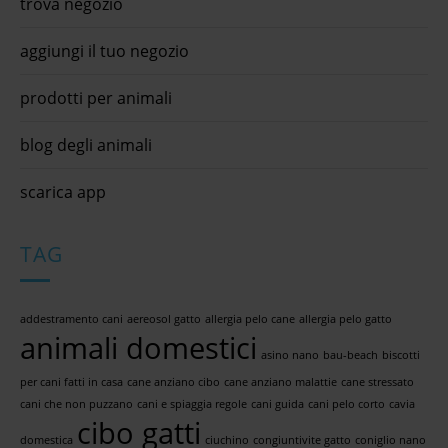
trova negozio
aggiungi il tuo negozio
prodotti per animali
blog degli animali
scarica app
TAG
addestramento cani
aereosol gatto
allergia pelo cane
allergia pelo gatto
animali domestici
asino nano
bau-beach
biscotti
per cani fatti in casa
cane anziano cibo
cane anziano malattie
cane stressato
cani che non puzzano
cani e spiaggia regole
cani guida
cani pelo corto
cavia
cibo gatti
domestica
ciuchino
congiuntivite gatto
coniglio nano