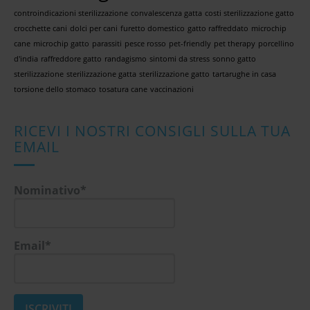
controindicazioni sterilizzazione
convalescenza gatta
costi sterilizzazione gatto
crocchette cani
dolci per cani
furetto domestico
gatto raffreddato
microchip
cane
microchip gatto
parassiti
pesce rosso
pet-friendly
pet therapy
porcellino
d'india
raffreddore gatto
randagismo
sintomi da stress
sonno gatto
sterilizzazione
sterilizzazione gatta
sterilizzazione gatto
tartarughe in casa
torsione dello stomaco
tosatura cane
vaccinazioni
RICEVI I NOSTRI CONSIGLI SULLA TUA
EMAIL
Nominativo*
Email*