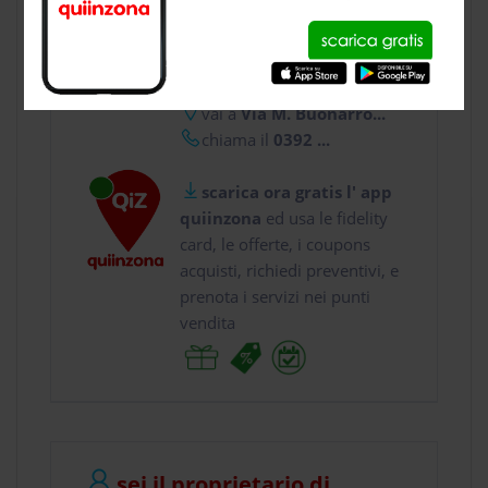
CONTATTI
usa gratis quiinzona e :
vai a
Via M. Buonarro...
chiama il
0392 ...
scarica ora gratis l' app
quiinzona
ed usa le fidelity
card, le offerte, i coupons
acquisti, richiedi preventivi, e
prenota i servizi nei punti
vendita
sei il proprietario di