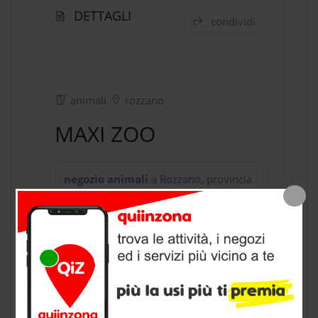
DETTAGLI
condividi
animali
rozzano
MAXI ZOO
negozio animali
a Rozzano, provincia
di Milano
CONTATTI