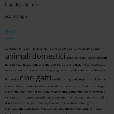
blog degli animali
scarica app
TAG
addestramento cani
aereosol gatto
allergia pelo cane
allergia pelo gatto
animali domestici
asino nano
bau-beach
biscotti
per cani fatti in casa
cane anziano cibo
cane anziano malattie
cane stressato
cani che non puzzano
cani e spiaggia regole
cani guida
cani pelo corto
cavia
cibo gatti
domestica
ciuchino
congiuntivite gatto
coniglio nano
controindicazioni sterilizzazione
convalescenza gatta
costi sterilizzazione gatto
crocchette cani
dolci per cani
furetto domestico
gatto raffreddato
microchip
cane
microchip gatto
parassiti
pesce rosso
pet-friendly
pet therapy
porcellino
d'india
raffreddore gatto
randagismo
sintomi da stress
sonno gatto
sterilizzazione
sterilizzazione gatta
sterilizzazione gatto
tartarughe in casa