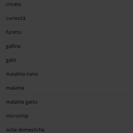
criceto
completo di alta ...€ 59,9 approfitta della promo con l'app
quiinzona scarica gratis oraMonopro lo specialista senior all
breeds pate' 400 gr agnello - umido mono ...Monopro lo
curiosità
Specialista Senior All Breeds Patè Grain Free 400 gr è
l'alimento umido completo, desti ...€ 3,29 approfitta della
promo con l'app quiinzona scarica gratis oraDag riso
furetto
soffiato con cereali, ortaggi e erbe aromatiche 2 kg -
croccantini per ...Dag Riso Soffiato con Cereali, Ortaggi e
Erbe Aromatiche è un alimento complementare innovativo
gallina
per ...€ 8,19 approfitta della promo con l'app quiinzona
scarica gratis ora
gatti
maialino nano
malattie
malattie gatto
microchip
oche domestiche