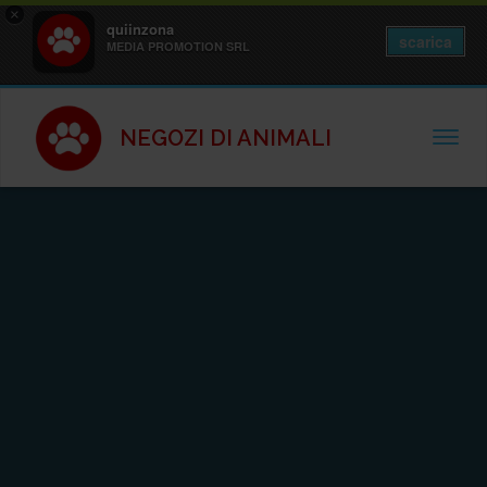
×
quiinzona
scarica
MEDIA PROMOTION SRL
NEGOZI DI ANIMALI
TOGGL