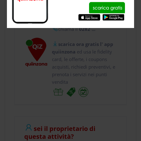
usa gratis quiinzona e :
vai a
Via Eugenio Cur...
chiama il
0282 ...
scarica ora gratis l' app
quiinzona
ed usa le fidelity
card, le offerte, i coupons
acquisti, richiedi preventivi, e
prenota i servizi nei punti
vendita
sei il proprietario di
questa attività?