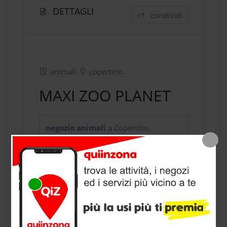
DETTAGLI
condividi
animali
copertino
MAXI ZOO PLANET
negozio animali
a Copertino,
provincia di Lecce
CONTATTI