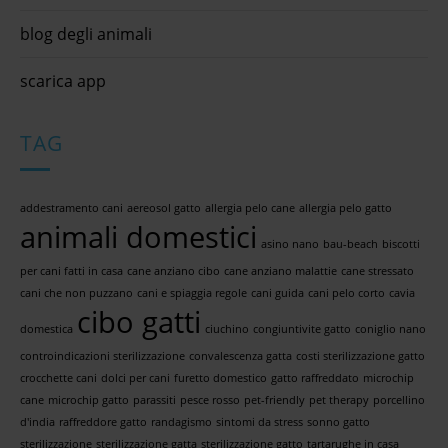
blog degli animali
scarica app
TAG
addestramento cani
aereosol gatto
allergia pelo cane
allergia pelo gatto
animali domestici
asino nano
bau-beach
biscotti
per cani fatti in casa
cane anziano cibo
cane anziano malattie
cane stressato
cani che non puzzano
cani e spiaggia regole
cani guida
cani pelo corto
cavia
cibo gatti
domestica
ciuchino
congiuntivite gatto
coniglio nano
controindicazioni sterilizzazione
convalescenza gatta
costi sterilizzazione gatto
crocchette cani
dolci per cani
furetto domestico
gatto raffreddato
microchip
cane
microchip gatto
parassiti
pesce rosso
pet-friendly
pet therapy
porcellino
d'india
raffreddore gatto
randagismo
sintomi da stress
sonno gatto
sterilizzazione
sterilizzazione gatta
sterilizzazione gatto
tartarughe in casa