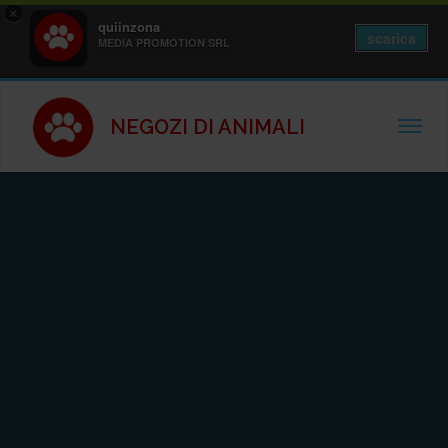
×
quiinzona
scarica
MEDIA PROMOTION SRL
NEGOZI DI ANIMALI
TOGGL