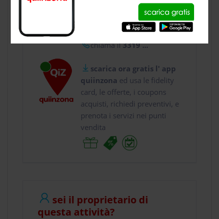
usa gratis quiinzona e :
vai a
Via IV Novembre...
chiama il
3319 ...
scarica ora gratis l' app
quiinzona
ed usa le fidelity
card, le offerte, i coupons
acquisti, richiedi preventivi, e
prenota i servizi nei punti
vendita
sei il proprietario di
questa attività?