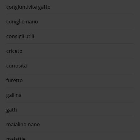
tarta
congiuntivite gatto
gr (1
Shrim
9,4 a
coniglio nano
oraM
aqual
dolce
consigli utili
per t
quiin
monop
criceto
Natur
del P
curiosità
promo
steri
- cro
furetto
bianc
appro
oraHi
gallina
sensi
secco
appro
gatti
or
maialino nano
malattie