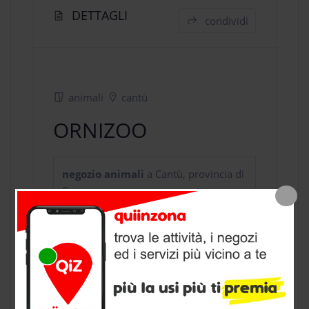
DETTAGLI
condividi
animali
cantù
ORNIZOO
negozio animali
a Cantù, provincia di
Como
CONTATTI