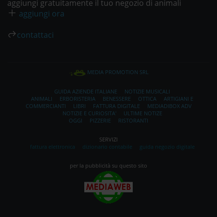
aggiungi gratuitamente il tuo negozio di animali
aggiungi ora
contattaci
MEDIA PROMOTION SRL
GUIDA AZIENDE ITALIANE
NOTIZIE MUSICALI
ANIMALI
ERBORISTERIA
BENESSERE
OTTICA
ARTIGIANI E
COMMERCIANTI
LIBRI
FATTURA DIGITALE
MEDIADIBOX ADV
NOTIZIE E CURIOSITA'
ULTIME NOTIZE
OGGI
PIZZERIE
RISTORANTI
SERVIZI
fattura elettronica
dizionario contabile
guida negozio digitale
per la pubblicità su questo sito