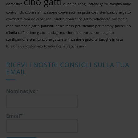
cibo gatti
domestica
ciuchino
congiuntivite gatto
coniglio nano
controindicazioni sterilizzazione
convalescenza gatta
costi sterilizzazione gatto
crocchette cani
dolci per cani
furetto domestico
gatto raffreddato
microchip
cane
microchip gatto
parassiti
pesce rosso
pet-friendly
pet therapy
porcellino
d'india
raffreddore gatto
randagismo
sintomi da stress
sonno gatto
sterilizzazione
sterilizzazione gatta
sterilizzazione gatto
tartarughe in casa
torsione dello stomaco
tosatura cane
vaccinazioni
RICEVI I NOSTRI CONSIGLI SULLA TUA
EMAIL
Nominativo*
Email*