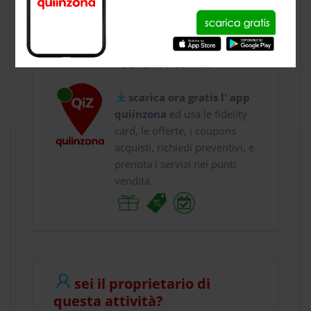
usa gratis quiinzona e :
vai a
Viale Alla Mado...
chiama il
0317 ...
scarica ora gratis l' app
quiinzona
ed usa le fidelity
card, le offerte, i coupons
acquisti, richiedi preventivi, e
prenota i servizi nei punti
vendita
sei il proprietario di
questa attività?