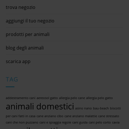
trova negozio
aggiungi il tuo negozio
prodotti per animali
blog degli animali
scarica app
TAG
addestramento cani
aereosol gatto
allergia pelo cane
allergia pelo gatto
animali domestici
asino nano
bau-beach
biscotti
per cani fatti in casa
cane anziano cibo
cane anziano malattie
cane stressato
cani che non puzzano
cani e spiaggia regole
cani guida
cani pelo corto
cavia