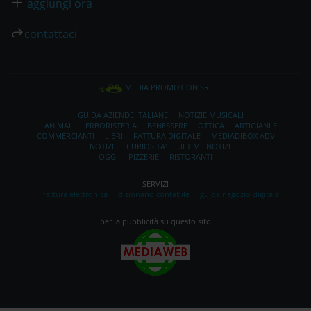
aggiungi ora
contattaci
MEDIA PROMOTION SRL
GUIDA AZIENDE ITALIANE
NOTIZIE MUSICALI
ANIMALI
ERBORISTERIA
BENESSERE
OTTICA
ARTIGIANI E
COMMERCIANTI
LIBRI
FATTURA DIGITALE
MEDIADIBOX ADV
NOTIZIE E CURIOSITA'
ULTIME NOTIZE
OGGI
PIZZERIE
RISTORANTI
SERVIZI
fattura elettronica
dizionario contabile
guida negozio digitale
per la pubblicità su questo sito