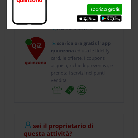
usa gratis quiinzona e :
vai a
Viale Madonna 1...
chiama il
0317 ...
scarica ora gratis l' app
quiinzona
ed usa le fidelity
card, le offerte, i coupons
acquisti, richiedi preventivi, e
prenota i servizi nei punti
vendita
sei il proprietario di
questa attività?