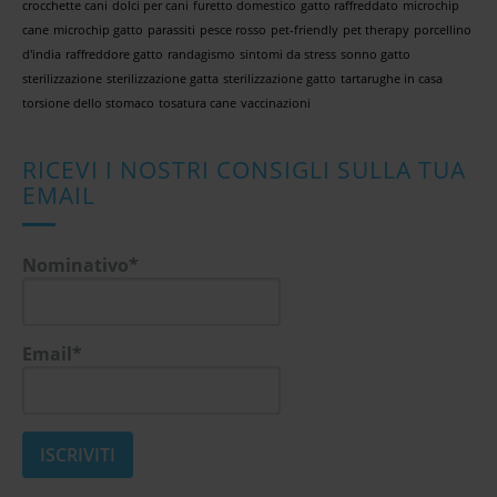
crocchette cani
dolci per cani
furetto domestico
gatto raffreddato
microchip
cane
microchip gatto
parassiti
pesce rosso
pet-friendly
pet therapy
porcellino
d'india
raffreddore gatto
randagismo
sintomi da stress
sonno gatto
sterilizzazione
sterilizzazione gatta
sterilizzazione gatto
tartarughe in casa
torsione dello stomaco
tosatura cane
vaccinazioni
RICEVI I NOSTRI CONSIGLI SULLA TUA
EMAIL
Nominativo*
Email*