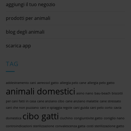
aggiungi il tuo negozio
prodotti per animali
blog degli animali
scarica app
TAG
addestramento cani
aereosol gatto
allergia pelo cane
allergia pelo gatto
animali domestici
asino nano
bau-beach
biscotti
per cani fatti in casa
cane anziano cibo
cane anziano malattie
cane stressato
cani che non puzzano
cani e spiaggia regole
cani guida
cani pelo corto
cavia
cibo gatti
domestica
ciuchino
congiuntivite gatto
coniglio nano
controindicazioni sterilizzazione
convalescenza gatta
costi sterilizzazione gatto