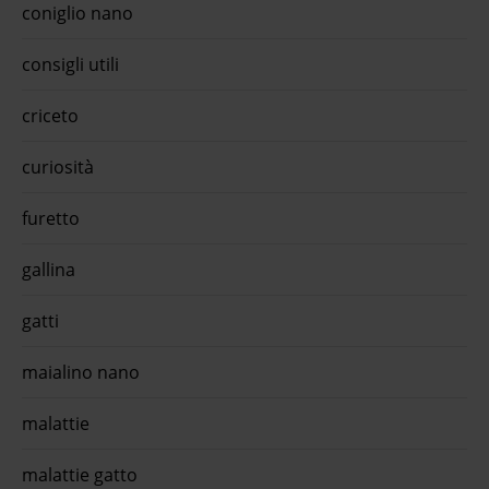
zona
coniglio nano
ds
ento
consigli utili
mo con
criceto
curiosità
furetto
gallina
gatti
maialino nano
malattie
malattie gatto