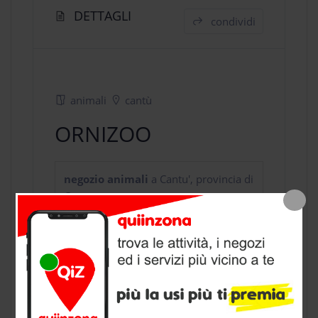
DETTAGLI
condividi
animali
cantù
ORNIZOO
negozio animali
a Cantu', provincia di
Como
CONTATTI