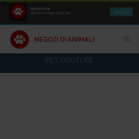
×
quiinzona
scarica
MEDIA PROMOTION SRL
NEGOZI DI ANIMALI
TOGGL
PET COUTURE