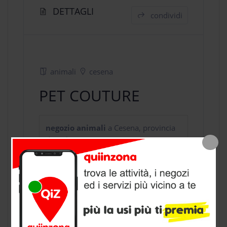
DETTAGLI
condividi
animali
cesena
PET COUTURE
negozio animali
a Cesena, provincia
di Forli Cesena
CONTATTI