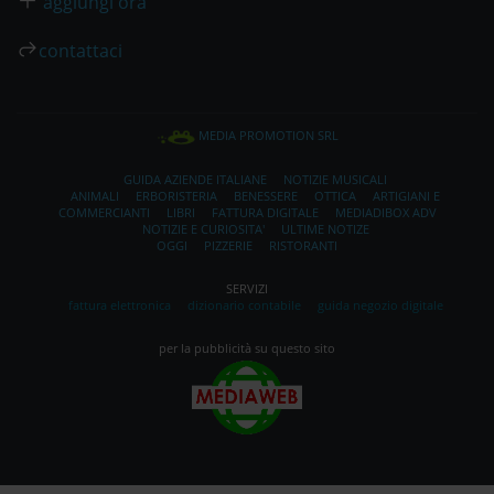
aggiungi ora
contattaci
MEDIA PROMOTION SRL
GUIDA AZIENDE ITALIANE
NOTIZIE MUSICALI
ANIMALI
ERBORISTERIA
BENESSERE
OTTICA
ARTIGIANI E
COMMERCIANTI
LIBRI
FATTURA DIGITALE
MEDIADIBOX ADV
NOTIZIE E CURIOSITA'
ULTIME NOTIZE
OGGI
PIZZERIE
RISTORANTI
SERVIZI
fattura elettronica
dizionario contabile
guida negozio digitale
per la pubblicità su questo sito