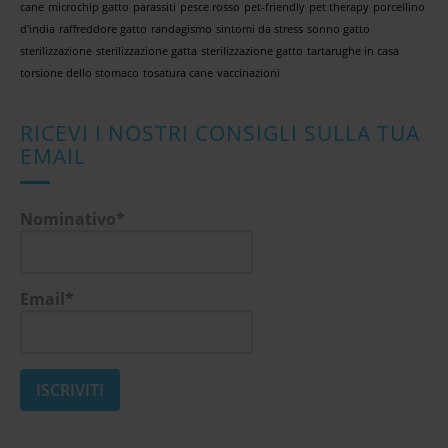
cane
microchip gatto
parassiti
pesce rosso
pet-friendly
pet therapy
porcellino
d'india
raffreddore gatto
randagismo
sintomi da stress
sonno gatto
sterilizzazione
sterilizzazione gatta
sterilizzazione gatto
tartarughe in casa
torsione dello stomaco
tosatura cane
vaccinazioni
RICEVI I NOSTRI CONSIGLI SULLA TUA
EMAIL
Nominativo*
Email*