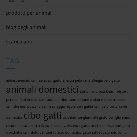
prodotti per animali
blog degli animali
scarica app
TAG
addestramento cani
aereosol gatto
allergia pelo cane
allergia pelo gatto
animali domestici
asino nano
bau-beach
biscotti
per cani fatti in casa
cane anziano cibo
cane anziano malattie
cane stressato
cani che non puzzano
cani e spiaggia regole
cani guida
cani pelo corto
cavia
cibo gatti
domestica
ciuchino
congiuntivite gatto
coniglio nano
controindicazioni sterilizzazione
convalescenza gatta
costi sterilizzazione gatto
crocchette cani
dolci per cani
furetto domestico
gatto raffreddato
microchip