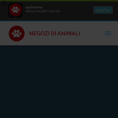
×
quiinzona
scarica
MEDIA PROMOTION SRL
NEGOZI DI ANIMALI
TOGGL