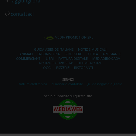
aggiungi ora
contattaci
MEDIA PROMOTION SRL
GUIDA AZIENDE ITALIANE
NOTIZIE MUSICALI
ANIMALI
ERBORISTERIA
BENESSERE
OTTICA
ARTIGIANI E
COMMERCIANTI
LIBRI
FATTURA DIGITALE
MEDIADIBOX ADV
NOTIZIE E CURIOSITA'
ULTIME NOTIZE
OGGI
PIZZERIE
RISTORANTI
SERVIZI
fattura elettronica
dizionario contabile
guida negozio digitale
per la pubblicità su questo sito