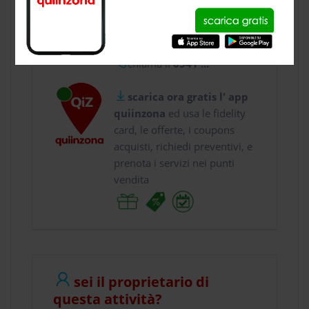
usa gratis quiinzona e :
vai a
Via Cavalcavia ...
chiama il
0541 ...
scarica ora gratis l' app
quiinzona
ed usa le fidelity
card, le offerte, i coupons
acquisti, richiedi preventivi, e
prenota i servizi nei punti
vendita
sei il proprietario di
questa attività?