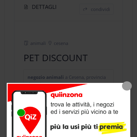
DETTAGLI
condividi
animali
cesena
PET DISCOUNT
negozio animali
a Cesena, provincia
di Forli Cesena
CONTATTI