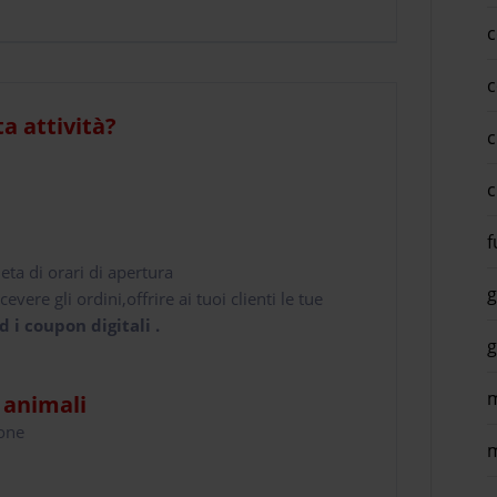
c
c
ta attività?
c
c
f
leta di orari di apertura
g
cevere gli ordini,offrire ai tuoi clienti le tue
d i coupon digitali .
g
m
i animali
hone
m