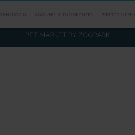
VA NEGOZIO
AGGIUNGI IL TUO NEGOZIO
PRODOTTI PER 
PET MARKET BY ZOOPARK