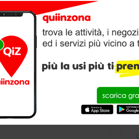
V
P
condividi
OPARK