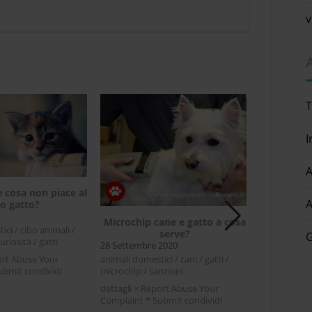
v
T
I
A
e cosa non piace al
Cibo per ga
A
o gatto?
25 Luglio 20
Microchip cane e gatto a cosa
ci / cibo animali /
animali domes
serve?
G
curiosità / gatti
consigli utili 
28 Settembre 2020
ort Abuse Your
dettagli × R
animali domestici / cani / gatti /
ubmit condividi
Complaint * 
microchip / sanzioni
ter LinkedIn Cosa
Facebook Twi
[...]
dettagli × Report Abuse Your
on piace al tuo gatto?
gatti : si a p
Complaint * Submit condividi
 gatto lo sa, non ci si
carboidratiQu