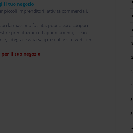
m
i il tuo negozio
r piccoli imprenditori, attività commerciali,
m
i con la massima facilità, puoi creare coupon
o
 gestire prenotazioni ed appuntamenti, creare
rce, integrare whatsapp, email e sito web per
p
per il tuo negozio
p
r
r
s
s
t