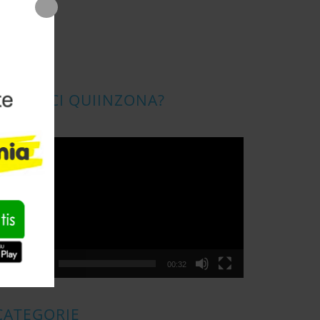
CONOSCI QUIINZONA?
ideo
layer
00:00
00:32
CATEGORIE