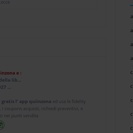
Lecce
a
a
a
a
c
iinzona e :
della lib...
c
27 ...
c
 gratis l' app
quiinzona
ed usa le fidelity
e, i coupons acquisti, richiedi preventivi, e
c
zi nei punti vendita
c