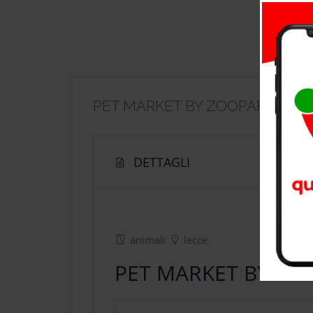
PET MARKET BY ZOOPARK
DETTAGLI
animali
lecce
PET MARKET BY ZO