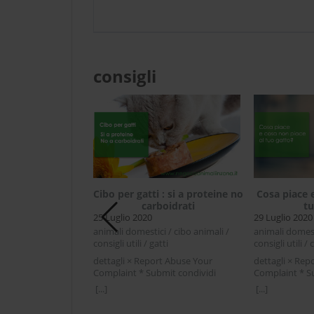
consigli
Cibo per gatti : si a proteine no
Cosa piace 
carboidrati
tu
25 Luglio 2020
29 Luglio 2020
ne e gatto a cosa
animali domestici / cibo animali /
animali domesti
erve?
consigli utili / gatti
consigli utili / 
020
dettagli × Report Abuse Your
dettagli × Rep
 / cani / gatti /
Complaint * Submit condividi
Complaint * S
ioni
Facebook Twitter LinkedIn Cibo per
Facebook Twit
[...]
[...]
rt Abuse Your
gatti : si a proteine no
piace e cosa n
mit condividi
carboidratiQual'è il cibo preferito
Chi vive con un