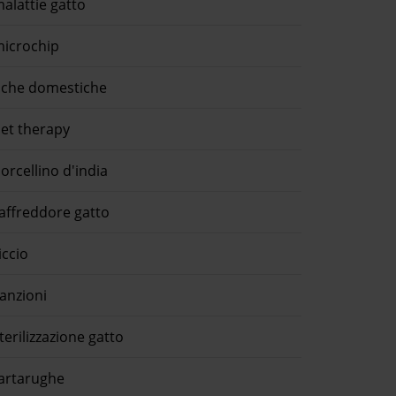
alattie gatto
icrochip
che domestiche
et therapy
orcellino d'india
affreddore gatto
iccio
anzioni
terilizzazione gatto
artarughe