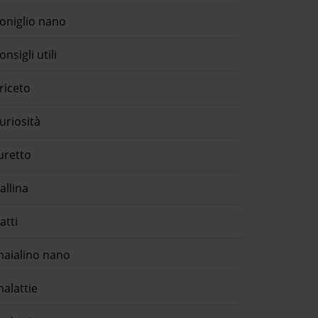
oniglio nano
onsigli utili
riceto
uriosità
uretto
allina
atti
aialino nano
alattie