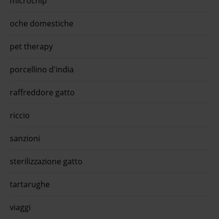
microchip
appro
oraMo
un ci
oche domestiche
steri
l'ap
pet therapy
porcellino d'india
raffreddore gatto
riccio
sanzioni
sterilizzazione gatto
tartarughe
viaggi