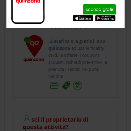
usa gratis quiinzona e :
vai a
Via M. Bussato,...
chiama il
0544 ...
scarica ora gratis l' app
quiinzona
ed usa le fidelity
card, le offerte, i coupons
acquisti, richiedi preventivi, e
prenota i servizi nei punti
vendita
sei il proprietario di
questa attività?