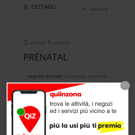
DETTAGLI
condividi
animali
ravenna
PRÉNATAL
negozio animali
a Ravenna, provincia
di Ravenna
CONTATTI