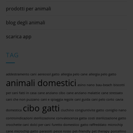
prodotti per animali
blog degli animali
scarica app
TAG
addestramento cani
aereosol gatto
allergia pelo cane
allergia pelo gatto
animali domestici
asino nano
bau-beach
biscotti
per cani fatti in casa
cane anziano cibo
cane anziano malattie
cane stressato
cani che non puzzano
cani e spiaggia regole
cani guida
cani pelo corto
cavia
cibo gatti
domestica
ciuchino
congiuntivite gatto
coniglio nano
controindicazioni sterilizzazione
convalescenza gatta
costi sterilizzazione gatto
crocchette cani
dolci per cani
furetto domestico
gatto raffreddato
microchip
cane
microchip gatto
parassiti
pesce rosso
pet-friendly
pet therapy
porcellino