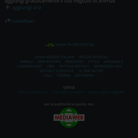
aggiungi gratuitamente il tuo negozio di animali
aggiungi ora
contattaci
MEDIA PROMOTION SRL
GUIDA AZIENDE ITALIANE
NOTIZIE MUSICALI
ANIMALI
ERBORISTERIA
BENESSERE
OTTICA
ARTIGIANI E
COMMERCIANTI
LIBRI
FATTURA DIGITALE
MEDIADIBOX ADV
NOTIZIE E CURIOSITA'
ULTIME NOTIZE
OGGI
PIZZERIE
RISTORANTI
SERVIZI
fattura elettronica
dizionario contabile
guida negozio digitale
per la pubblicità su questo sito