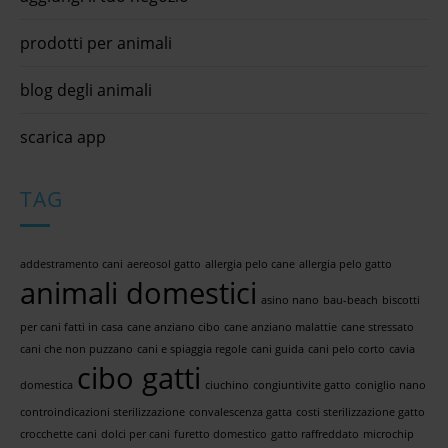
prodotti per animali
blog degli animali
scarica app
TAG
addestramento cani
aereosol gatto
allergia pelo cane
allergia pelo gatto
animali domestici
asino nano
bau-beach
biscotti
per cani fatti in casa
cane anziano cibo
cane anziano malattie
cane stressato
cani che non puzzano
cani e spiaggia regole
cani guida
cani pelo corto
cavia
cibo gatti
domestica
ciuchino
congiuntivite gatto
coniglio nano
controindicazioni sterilizzazione
convalescenza gatta
costi sterilizzazione gatto
crocchette cani
dolci per cani
furetto domestico
gatto raffreddato
microchip