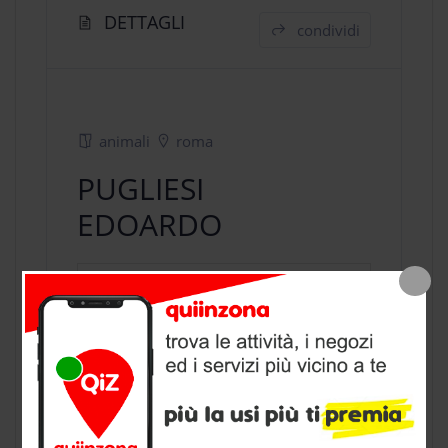
DETTAGLI
condividi
animali
roma
PUGLIESI
EDOARDO
negozio animali
a Roma, provincia di
Roma