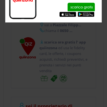
CONTATTI
usa gratis quiinzona e :
vai a
Piazzale Filipp...
chiama il
0650 ...
scarica ora gratis l' app
quiinzona
ed usa le fidelity
card, le offerte, i coupons
acquisti, richiedi preventivi, e
prenota i servizi nei punti
vendita
sei il proprietario di