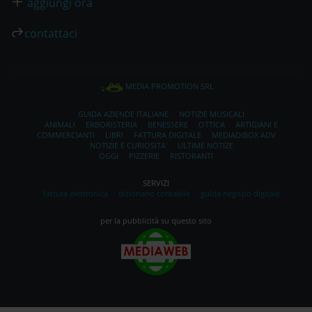
aggiungi ora
contattaci
MEDIA PROMOTION SRL
GUIDA AZIENDE ITALIANE
NOTIZIE MUSICALI
ANIMALI
ERBORISTERIA
BENESSERE
OTTICA
ARTIGIANI E
COMMERCIANTI
LIBRI
FATTURA DIGITALE
MEDIADIBOX ADV
NOTIZIE E CURIOSITA'
ULTIME NOTIZE
OGGI
PIZZERIE
RISTORANTI
SERVIZI
fattura elettronica
dizionario contabile
guida negozio digitale
per la pubblicità su questo sito