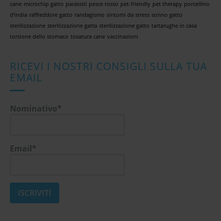
cane
microchip gatto
parassiti
pesce rosso
pet-friendly
pet therapy
porcellino
d'india
raffreddore gatto
randagismo
sintomi da stress
sonno gatto
sterilizzazione
sterilizzazione gatta
sterilizzazione gatto
tartarughe in casa
torsione dello stomaco
tosatura cane
vaccinazioni
RICEVI I NOSTRI CONSIGLI SULLA TUA
EMAIL
Nominativo*
Email*