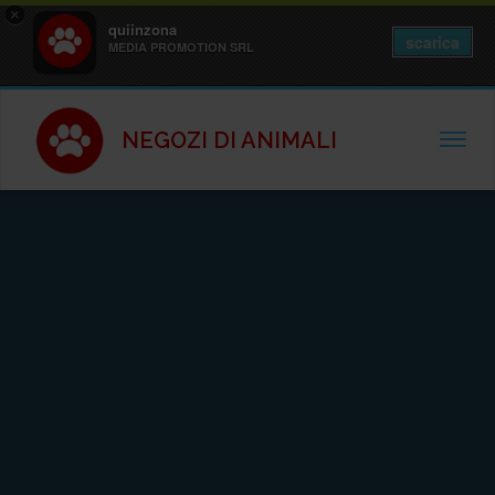
×
quiinzona
scarica
MEDIA PROMOTION SRL
NEGOZI DI ANIMALI
TOGGL