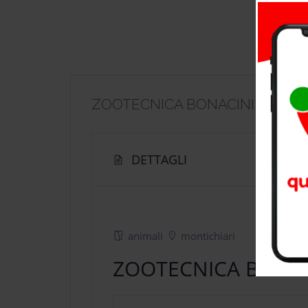
ZOOTECNICA BONACINI
DETTAGLI
animali
montichiari
ZOOTECNICA BONAC