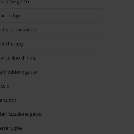
alattie gatto
icrochip
che domestiche
et therapy
orcellino d'india
affreddore gatto
iccio
anzioni
terilizzazione gatto
artarughe