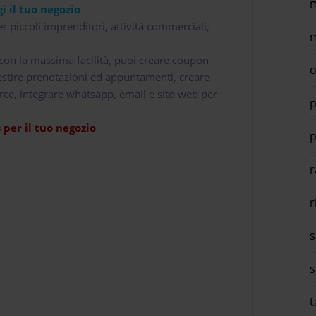
m
i il tuo negozio
r piccoli imprenditori, attività commerciali,
m
i con la massima facilità, puoi creare coupon
o
 gestire prenotazioni ed appuntamenti, creare
rce, integrare whatsapp, email e sito web per
p
per il tuo negozio
p
r
r
s
s
t