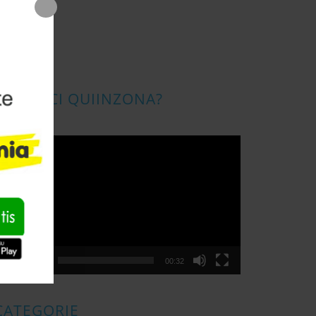
CONOSCI QUIINZONA?
ideo
layer
00:00
00:32
CATEGORIE