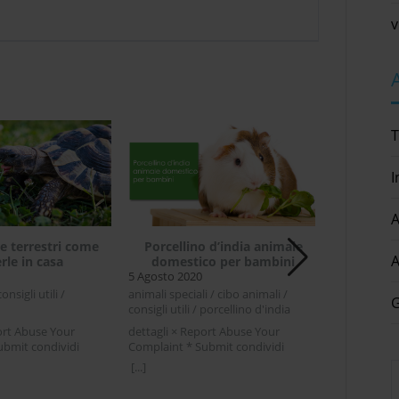
v
T
I
A
e terrestri come
Porcellino d’india animale
Consigli 
A
rle in casa
domestico per bambini
nost
5 Agosto 2020
24 Luglio 20
onsigli utili /
animali speciali / cibo animali /
animali domes
G
consigli utili / porcellino d'india
utili / viaggi
ort Abuse Your
dettagli × Report Abuse Your
dettagli × R
ubmit condividi
Complaint * Submit condividi
Complaint * 
ter LinkedIn
Facebook Twitter LinkedIn
Facebook Twi
[...]
[...]
restri come tenerle in
Porcellino d’india animale
per viaggiare
 pensa di prendere o
domestico per bambiniIl porcellino
autoLe vacan