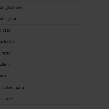
oniglio nano
onsigli utili
riceto
uriosità
uretto
allina
atti
aialino nano
alattie