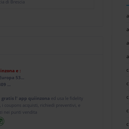
ia di Brescia
a
a
a
a
c
iinzona e :
Europa 53...
c
09 ...
c
 gratis l' app
quiinzona
ed usa le fidelity
e, i coupons acquisti, richiedi preventivi, e
c
zi nei punti vendita
c