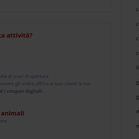
c
c
ta attività?
c
c
f
leta di orari di apertura
g
cevere gli ordini,offrire ai tuoi clienti le tue
d i coupon digitali .
g
m
i animali
hone
m