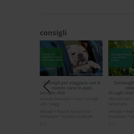
consigli
d’india animale
Consigli per viaggiare con il
Tartarugh
 per bambini
nostro cane in auto
tene
24 Luglio 2020
30 Luglio 2020
/ cibo animali /
animali domestici / cani / consigli
cibo animali / c
orcellino d'india
utili / viaggi
tartarughe
rt Abuse Your
dettagli × Report Abuse Your
dettagli × Rep
mit condividi
Complaint * Submit condividi
Complaint * S
r LinkedIn
Facebook Twitter LinkedIn Consigli
Facebook Twit
[...]
[...]
ia animale
per viaggiare con il nostro cane in
Tartarughe ter
ambiniIl porcellino
autoLe vacanze si avvicinano e
casaQuando si