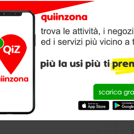
V
P
condividi
INI