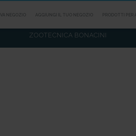
VA NEGOZIO
AGGIUNGI IL TUO NEGOZIO
PRODOTTI PER 
ZOOTECNICA BONACINI