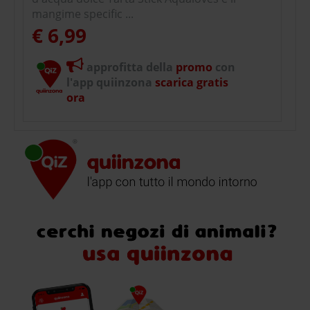
mangime specific ...
€ 6,99
approfitta della
promo
con
l'app quiinzona
scarica gratis
ora