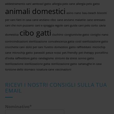
addestramento cani
aereosol gatto
allergia pelo cane
allergia pelo gatto
animali domestici
asino nano
bau-beach
biscotti
per cani fatti in casa
cane anziano cibo
cane anziano malattie
cane stressato
cani che non puzzano
cani e spiaggia regole
cani guida
cani pelo corto
cavia
cibo gatti
domestica
ciuchino
congiuntivite gatto
coniglio nano
controindicazioni sterilizzazione
convalescenza gatta
costi sterilizzazione gatto
crocchette cani
dolci per cani
furetto domestico
gatto raffreddato
microchip
cane
microchip gatto
parassiti
pesce rosso
pet-friendly
pet therapy
porcellino
d'india
raffreddore gatto
randagismo
sintomi da stress
sonno gatto
sterilizzazione
sterilizzazione gatta
sterilizzazione gatto
tartarughe in casa
torsione dello stomaco
tosatura cane
vaccinazioni
RICEVI I NOSTRI CONSIGLI SULLA TUA
EMAIL
Nominativo*