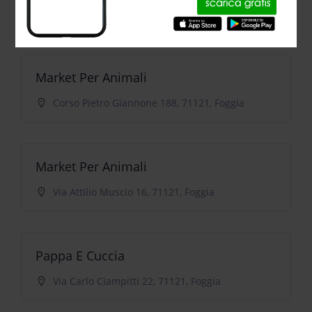
Via Vittime Civili, 71121, Foggia
Market Per Animali
Corso Pietro Giannone 188, 71121, Foggia
Market Per Animali
Via Attilio Muscio 16, 71121, Foggia
Pappa E Cuccia
Via Carlo Ciampitti 22, 71121, Foggia