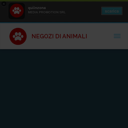
×
quiinzona
scarica
MEDIA PROMOTION SRL
NEGOZI DI ANIMALI
TOGGL