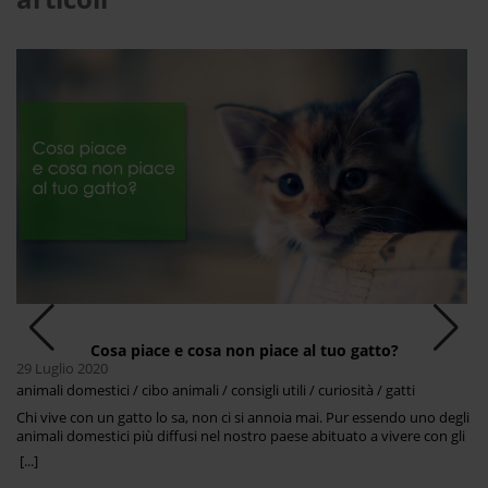
Cosa piace e cosa non piace al tuo gatto?
29 Luglio 2020
animali domestici / cibo animali / consigli utili / curiosità / gatti
Chi vive con un gatto lo sa, non ci si annoia mai. Pur essendo uno degli
animali domestici più diffusi nel nostro paese abituato a vivere con gli
umani, non ha perso del tutto il suo istinto da felino predatore, e
[...]
questo spesso fa sì che i suoi comportamenti possono stupirci o al