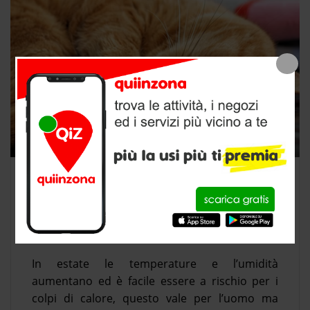
ESTATE E COLPI DI CALORE NEL
GATTO
0
In estate le temperature e l’umidità
aumentano ed è facile essere a rischio per i
colpi di calore, questo vale per l’uomo ma