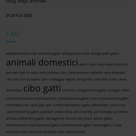
blog degli animali
scarica app
TAG
addestramento cani
aereosol gatto
allergia pelo cane
allergia pelo gatto
animali domestici
asino nano
bau-beach
biscotti
per cani fatti in casa
cane anziano cibo
cane anziano malattie
cane stressato
cani che non puzzano
cani e spiaggia regole
cani guida
cani pelo corto
cavia
cibo gatti
domestica
ciuchino
congiuntivite gatto
coniglio nano
controindicazioni sterilizzazione
convalescenza gatta
costi sterilizzazione gatto
crocchette cani
dolci per cani
furetto domestico
gatto raffreddato
microchip
cane
microchip gatto
parassiti
pesce rosso
pet-friendly
pet therapy
porcellino
d'india
raffreddore gatto
randagismo
sintomi da stress
sonno gatto
sterilizzazione
sterilizzazione gatta
sterilizzazione gatto
tartarughe in casa
torsione dello stomaco
tosatura cane
vaccinazioni