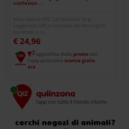
confezion ...
Almo Nature HFC Cat Sterilised 50 gr -
Leggerezza HFC e Controllo del Peso I gatti
sterilizzati o ca ...
€ 24,96
approfitta della
promo
con
l'app quiinzona
scarica gratis
ora