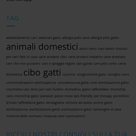
TAG
addestramento cani
aereosol gatto
allergia pelo cane
allergia pelo gatto
animali domestici
asino nano
bau-beach
biscotti
per cani fatti in casa
cane anziano cibo
cane anziano malattie
cane stressato
cani che non puzzano
cani e spiaggia regole
cani guida
cani pelo corto
cavia
cibo gatti
domestica
ciuchino
congiuntivite gatto
coniglio nano
controindicazioni sterilizzazione
convalescenza gatta
costi sterilizzazione gatto
crocchette cani
dolci per cani
furetto domestico
gatto raffreddato
microchip
cane
microchip gatto
parassiti
pesce rosso
pet-friendly
pet therapy
porcellino
d'india
raffreddore gatto
randagismo
sintomi da stress
sonno gatto
sterilizzazione
sterilizzazione gatta
sterilizzazione gatto
tartarughe in casa
torsione dello stomaco
tosatura cane
vaccinazioni
RICEVI I NOSTRI CONSIGLI SULLA TUA