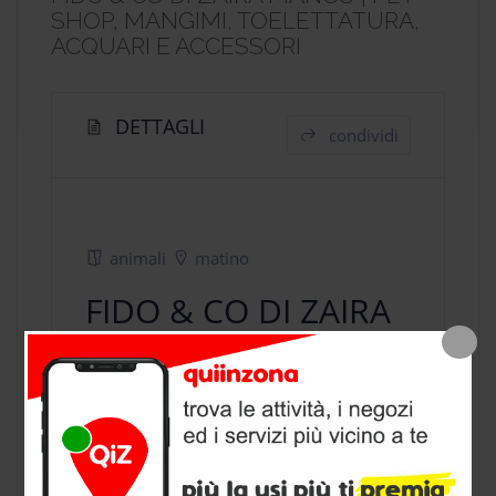
SHOP, MANGIMI, TOELETTATURA,
ACQUARI E ACCESSORI
DETTAGLI
condividi
animali
matino
FIDO & CO DI ZAIRA
MANCO | PET SHOP,
MANGIMI,
TOELETTATURA,
ACQUARI E