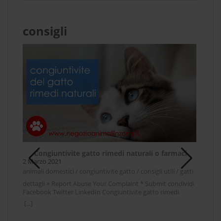
consigli
Congiuntivite gatto rimedi naturali o farmaci
Fu
2 Marzo 2021
12 F
animali domestici / congiuntivite gatto / consigli utili / gatti
anima
dettagli × Report Abuse Your Complaint * Submit condividi
detta
Facebook Twitter LinkedIn Congiuntivite gatto rimedi
Face
naturali o farmaciCongiuntivite gatto, rimedi naturali o
anim
[...]
[...]
i /
farmaci, cosa è meglio per curare il nostro amico a quattro
amato
zampe quando manifesta i sintomi di una infiammazione
atte