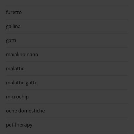
quiinzona scarica gratis ora
promo
steri
furetto
life 
secco
promo
gallina
gatti
maialino nano
malattie
malattie gatto
microchip
oche domestiche
pet therapy