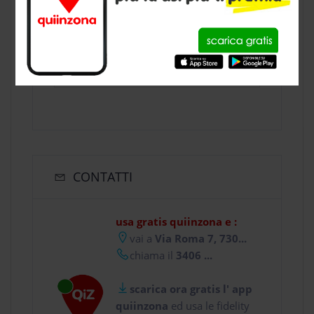
ACCESSORI
negozio animali
a Matino, provincia
di Lecce
CONTATTI
usa gratis quiinzona e :
vai a
Via Roma 7, 730...
chiama il
3406 ...
scarica ora gratis l' app
quiinzona
ed usa le fidelity